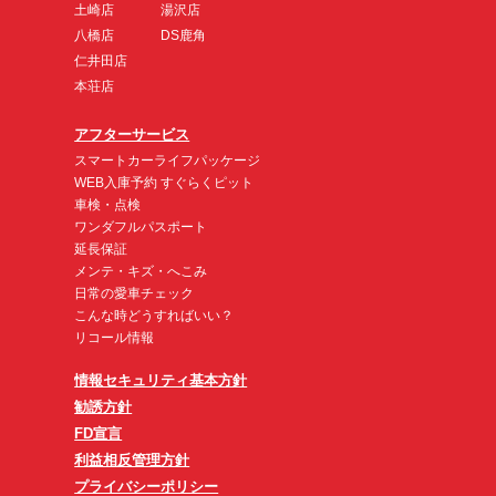
土崎店
湯沢店
八橋店
DS鹿角
仁井田店
本荘店
アフターサービス
スマートカーライフパッケージ
WEB入庫予約 すぐらくピット
車検・点検
ワンダフルパスポート
延長保証
メンテ・キズ・へこみ
日常の愛車チェック
こんな時どうすればいい？
リコール情報
情報セキュリティ基本方針
勧誘方針
FD宣言
利益相反管理方針
プライバシーポリシー