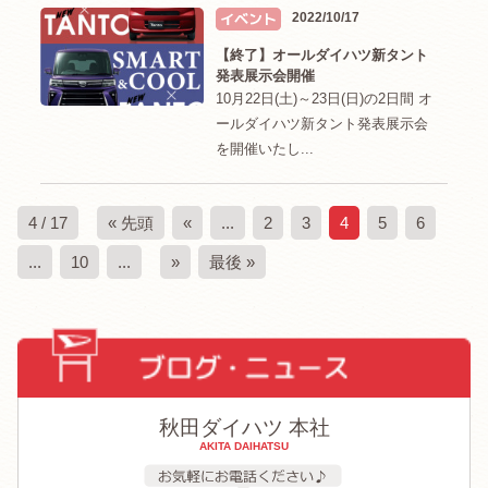
2022/10/17
【終了】オールダイハツ新タント
発表展示会開催
10月22日(土)～23日(日)の2日間 オ
ールダイハツ新タント発表展示会
を開催いたし...
4 / 17
« 先頭
«
...
2
3
4
5
6
...
10
...
»
最後 »
秋田ダイハツ 本社
AKITA DAIHATSU