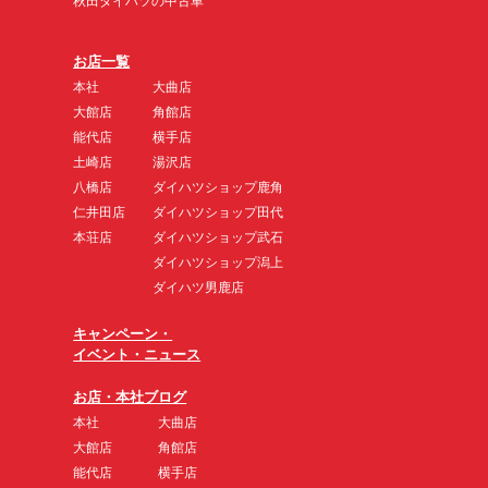
秋田ダイハツの中古車
お店一覧
本社
大曲店
大館店
角館店
能代店
横手店
土崎店
湯沢店
八橋店
ダイハツショップ鹿角
仁井田店
ダイハツショップ田代
本荘店
ダイハツショップ武石
ダイハツショップ潟上
ダイハツ男鹿店
キャンペーン・
イベント・ニュース
お店・本社ブログ
本社
大曲店
大館店
角館店
能代店
横手店