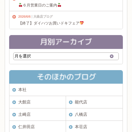
６月営業日のご案内
2026/6/6
大曲店ブログ
【終了】ダイハツお買いドキフェア
本社
大館店
能代店
土崎店
八橋店
仁井田店
本荘店