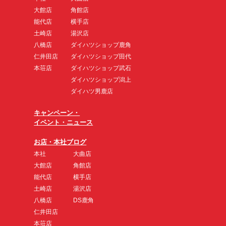
大館店
角館店
能代店
横手店
土崎店
湯沢店
八橋店
ダイハツショップ鹿角
仁井田店
ダイハツショップ田代
本荘店
ダイハツショップ武石
ダイハツショップ潟上
ダイハツ男鹿店
キャンペーン・
イベント・ニュース
お店・本社ブログ
本社
大曲店
大館店
角館店
能代店
横手店
土崎店
湯沢店
八橋店
DS鹿角
仁井田店
本荘店