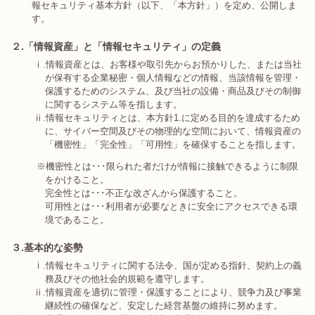
報セキュリティ基本方針（以下、「本方針」）を定め、公開しま
す。
２.「情報資産」と「情報セキュリティ」の定義
ⅰ.
情報資産とは、お客様や取引先からお預かりした、または当社
が保有する企業秘密・個人情報などの情報、当該情報を管理・
保護するためのシステム、及び当社の設備・商品及びその制御
に関するシステム等を指します。
ⅱ.
情報セキュリティとは、本方針1.に定める目的を達成するため
に、サイバー空間及びその物理的な空間において、情報資産の
「機密性」「完全性」「可用性」を確保することを指します。
※機密性とは･･･限られた者だけが情報に接触できるように制限
をかけること。
完全性とは･･･不正な改ざんから保護すること。
可用性とは･･･利用者が必要なときに安全にアクセスできる環
境であること。
３.基本的な姿勢
ⅰ.
情報セキュリティに関する法令、国が定める指針、契約上の義
務及びその他社会的規範を遵守します。
ⅱ.
情報資産を適切に管理・保護することにより、競争力及び事業
継続性の確保など、安定した経営基盤の維持に努めます。