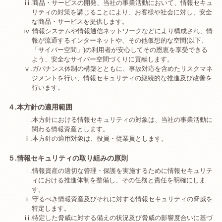
ⅲ.
商品・サービスの開発、当社の事業活動において、情報セキュ
リティの対策を講じることにより、お客様や社会に対し、安全
な商品・サービスを提供します。
ⅳ.
情報システムや情報通信ネットワークなどにより構成され、情
報が流通するインターネットや、その他仮想的な空間(以下、
「サイバー空間」)の利用者が安心してその恩恵を享受できる
よう、安全なサイバー空間づくりに貢献します。
ⅴ.
ガバナンス体制の構築とともに、事故対応を含めたリスクマネ
ジメントを行い、情報セキュリティの継続的な推進及び改善を
行います。
４.本方針の適用範囲
ⅰ.
本方針における情報セキュリティの対象は、当社の事業活動に
関わる情報資産とします。
ⅱ.
本方針の適用対象は、役員・従業員とします。
５.情報セキュリティの取り組みの原則
ⅰ.
情報資産の適切な管理・保護を実施するために情報セキュリテ
ィにおける推進体制を整備し、その任務と責任を明確にしま
す。
ⅱ.
守るべき情報資産及びそれに対する情報セキュリティの脅威を
特定します。
ⅲ.
特定した脅威に対する備えの状況及び脅威の影響度合いに基づ