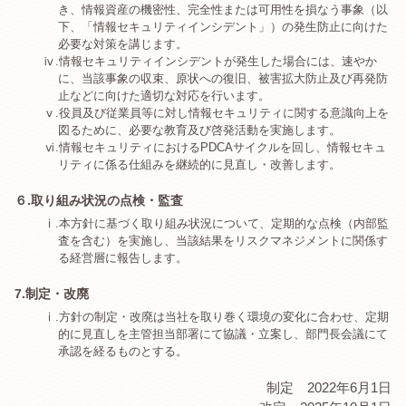
き、情報資産の機密性、完全性または可用性を損なう事象（以
下、「情報セキュリティインシデント」）の発生防止に向けた
必要な対策を講じます。
ⅳ.
情報セキュリティインシデントが発生した場合には、速やか
に、当該事象の収束、原状への復旧、被害拡大防止及び再発防
止などに向けた適切な対応を行います。
ⅴ.
役員及び従業員等に対し情報セキュリティに関する意識向上を
図るために、必要な教育及び啓発活動を実施します。
ⅵ.
情報セキュリティにおけるPDCAサイクルを回し、情報セキュ
リティに係る仕組みを継続的に見直し・改善します。
６.取り組み状況の点検・監査
ⅰ.
本方針に基づく取り組み状況について、定期的な点検（内部監
査を含む）を実施し、当該結果をリスクマネジメントに関係す
る経営層に報告します。
7.制定・改廃
ⅰ.
方針の制定・改廃は当社を取り巻く環境の変化に合わせ、定期
的に見直しを主管担当部署にて協議・立案し、部門長会議にて
承認を経るものとする。
制定 2022年6月1日