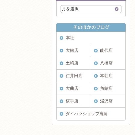
本社
大館店
能代店
土崎店
八橋店
仁井田店
本荘店
大曲店
角館店
横手店
湯沢店
ダイハツショップ鹿角