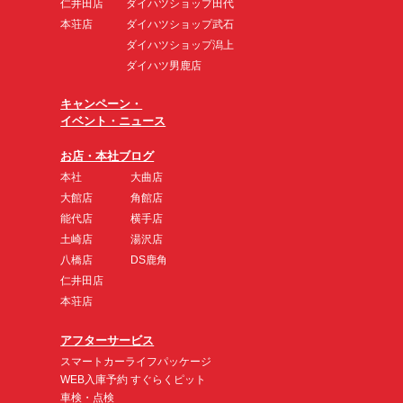
仁井田店
ダイハツショップ田代
本荘店
ダイハツショップ武石
ダイハツショップ潟上
ダイハツ男鹿店
キャンペーン・
イベント・ニュース
お店・本社ブログ
本社
大曲店
大館店
角館店
能代店
横手店
土崎店
湯沢店
八橋店
DS鹿角
仁井田店
本荘店
アフターサービス
スマートカーライフパッケージ
WEB入庫予約 すぐらくピット
車検・点検