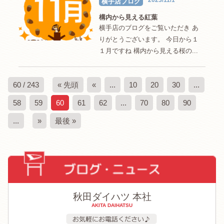
横手店ブログ
構内から見える紅葉
横手店のブログをご覧いただき あ
りがとうございます。 今日から１
１月ですね 構内から見える桜の...
60 / 243
« 先頭
«
...
10
20
30
...
58
59
60
61
62
...
70
80
90
...
»
最後 »
秋田ダイハツ 本社
AKITA DAIHATSU