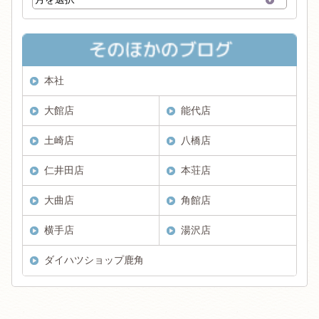
本社
大館店
能代店
土崎店
八橋店
仁井田店
本荘店
大曲店
角館店
横手店
湯沢店
ダイハツショップ鹿角