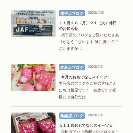
2023/11/2
横手店ブログ
１１月２０（月）２１（火）休日
のお知らせ
横手店のブログをご覧いただきあ
りがとうございます 誠に勝手でご
ざいますが １...
2023/11/1
本荘店ブログ
♪今月のおもてなしスイーツ♪
本荘店のブログをご覧の皆様こん
にちは相原です！ 突然ですが皆
様には自分だけ...
2023/11/1
角館店ブログ
☆１１月おもてなしスイーツ☆
秋田ダイハツ角館店のブログをご