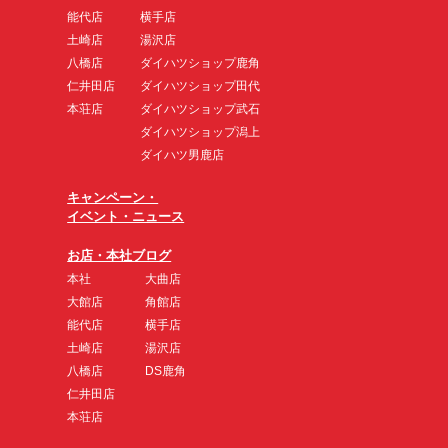
能代店
横手店
土崎店
湯沢店
八橋店
ダイハツショップ鹿角
仁井田店
ダイハツショップ田代
本荘店
ダイハツショップ武石
ダイハツショップ潟上
ダイハツ男鹿店
キャンペーン・
イベント・ニュース
お店・本社ブログ
本社
大曲店
大館店
角館店
能代店
横手店
土崎店
湯沢店
八橋店
DS鹿角
仁井田店
本荘店