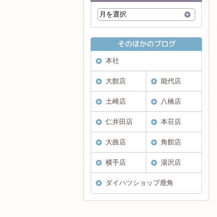
本社
大館店
能代店
土崎店
八橋店
仁井田店
本荘店
大曲店
角館店
横手店
湯沢店
ダイハツショップ鹿角