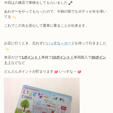
今回は八橋店で車検をしてもらいました
あわぞーをやってもらったので、今朝の雨でもボディが水を弾い
てる
これでこの先も安心して愛車に乗ることが出来ます。
お店に行くとき、忘れずに
いっすな～カード
を持って行きました
来店だけで
1ポイント
！
車検で
10ポイント
！
車両購入で
30ポイン
ト！
などなど
どんどんポイントが貯まります
いっすな～