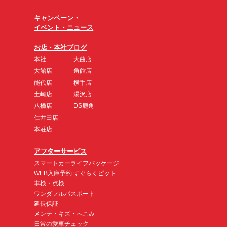
キャンペーン・
イベント・ニュース
お店・本社ブログ
本社
大曲店
大館店
角館店
能代店
横手店
土崎店
湯沢店
八橋店
DS鹿角
仁井田店
本荘店
アフターサービス
スマートカーライフパッケージ
WEB入庫予約 すぐらくピット
車検・点検
ワンダフルパスポート
延長保証
メンテ・キズ・へこみ
日常の愛車チェック