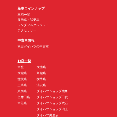
新車ラインナップ
車両一覧
展示車・試乗車
ワンダフルクレジット
アクセサリー
中古車情報
秋田ダイハツの中古車
お店一覧
本社
大曲店
大館店
角館店
能代店
横手店
土崎店
湯沢店
八橋店
ダイハツショップ鹿角
仁井田店
ダイハツショップ田代
本荘店
ダイハツショップ武石
ダイハツショップ潟上
ダイハツ男鹿店