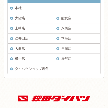
本社
大館店
能代店
土崎店
八橋店
仁井田店
本荘店
大曲店
角館店
横手店
湯沢店
ダイハツショップ鹿角