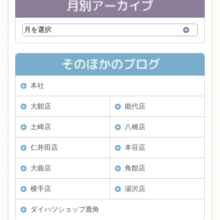
本社
大館店
能代店
土崎店
八橋店
仁井田店
本荘店
大曲店
角館店
横手店
湯沢店
ダイハツショップ鹿角