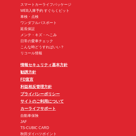
スマートカーライフパッケージ
WEB入庫予約 すぐらくピット
車検・点検
ワンダフルパスポート
延長保証
メンテ・キズ・へこみ
日常の愛車チェック
こんな時どうすればいい？
リコール情報
情報セキュリティ基本方針
勧誘方針
FD宣言
利益相反管理方針
プライバシーポリシー
サイトのご利用について
カーライフサポート
自動車保険
JAF
TS-CUBIC CARD
秋田ダイハツポイント