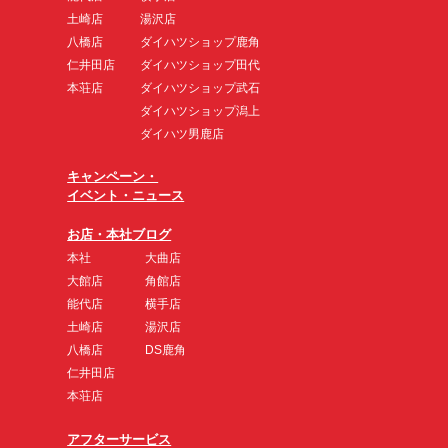
土崎店
湯沢店
八橋店
ダイハツショップ鹿角
仁井田店
ダイハツショップ田代
本荘店
ダイハツショップ武石
ダイハツショップ潟上
ダイハツ男鹿店
キャンペーン・
イベント・ニュース
お店・本社ブログ
本社
大曲店
大館店
角館店
能代店
横手店
土崎店
湯沢店
八橋店
DS鹿角
仁井田店
本荘店
アフターサービス