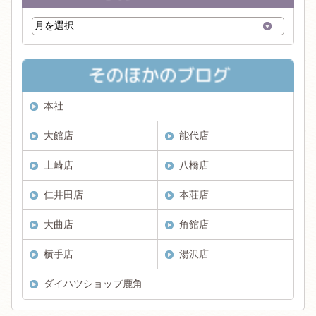
本社
大館店
能代店
土崎店
八橋店
仁井田店
本荘店
大曲店
角館店
横手店
湯沢店
ダイハツショップ鹿角