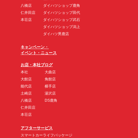
八橋店
ダイハツショップ鹿角
仁井田店
ダイハツショップ田代
本荘店
ダイハツショップ武石
ダイハツショップ潟上
ダイハツ男鹿店
キャンペーン・
イベント・ニュース
お店・本社ブログ
本社
大曲店
大館店
角館店
能代店
横手店
土崎店
湯沢店
八橋店
DS鹿角
仁井田店
本荘店
アフターサービス
スマートカーライフパッケージ