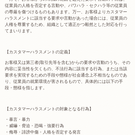
従業員の人格を否定する言動や、パワハラ・セクハラ等の従業員
の尊厳を傷つけるものもあります。万一、お客様よりカスタマー
ハラスメントに該当する要求や言動があった場合には、従業員の
人権を尊重するため、組織として適正かつ毅然とした対応を行っ
てまいります。
【カスタマーハラスメントの定義】
お客様又は第三者(取引先等を含む)からの要求や言動のうち、その
内容に妥当性を欠くもの、不法行為に該当する行為、または当該
要求を実現するための手段や態様が社会通念上不相当なものであ
り、従業員の就業環境が害されるもので、具体的には以下の手
段・態様を指します。
【カスタマーハラスメントの対象となる行為】
・暴言・暴力
・威嚇・脅迫・恐喝・強要行為
・侮辱・誹謗中傷・人格を否定する発言