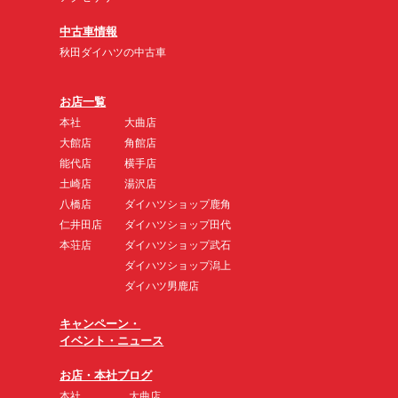
中古車情報
秋田ダイハツの中古車
お店一覧
本社
大曲店
大館店
角館店
能代店
横手店
土崎店
湯沢店
八橋店
ダイハツショップ鹿角
仁井田店
ダイハツショップ田代
本荘店
ダイハツショップ武石
ダイハツショップ潟上
ダイハツ男鹿店
キャンペーン・
イベント・ニュース
お店・本社ブログ
本社
大曲店