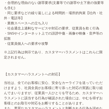
・合理的な理由のない謝罪要求(文書等での謝罪や土下座の強要等
も含む)
・同じ要求などの繰り返しによる時間的・場所的拘束【社内・社
外・電話等】
・業務スペースへの立ち入り
・社会通念上過剰なサービスや対応の要求、従業員を欺く行為
・SNSやインターネット上での誹謗中傷・画像や映像・音声等の
拡散
・従業員個人への要求や攻撃
※上記行為は例示であり、カスタマーハラスメントはこれらに限
定されません。
【カスタマーハラスメントへの対応】
当社は、全てのお客様に安心、安全なカーライフを送っていただ
けますよう、社員全員がお客様に寄り添った対応の実践に取り組
んでまいりますが、従業員一人ひとりを守るため、カスタマーハ
ラスメントに該当する行為が確認された場合には、やむを得ずお
客様とのお取引や対応をお断りすることがあります。
また、悪質なカスタマーハラスメントと判断される行為を認めた