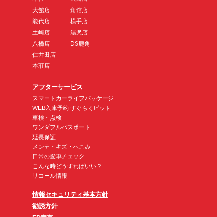
大館店
角館店
能代店
横手店
土崎店
湯沢店
八橋店
DS鹿角
仁井田店
本荘店
アフターサービス
スマートカーライフパッケージ
WEB入庫予約 すぐらくピット
車検・点検
ワンダフルパスポート
延長保証
メンテ・キズ・へこみ
日常の愛車チェック
こんな時どうすればいい？
リコール情報
情報セキュリティ基本方針
勧誘方針