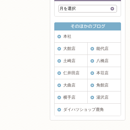
本社
大館店
能代店
土崎店
八橋店
仁井田店
本荘店
大曲店
角館店
横手店
湯沢店
ダイハツショップ鹿角