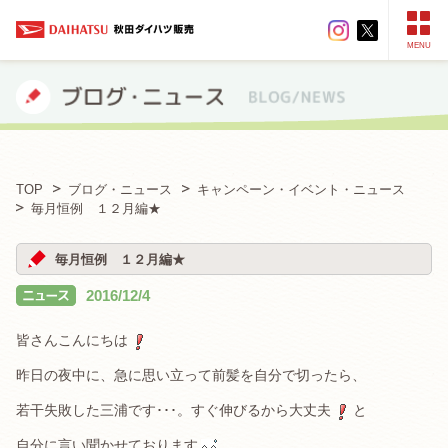
MENU
TOP
ブログ・ニュース
キャンペーン・イベント・ニュース
毎月恒例 １２月編★
毎月恒例 １２月編★
2016/12/4
皆さんこんにちは
昨日の夜中に、急に思い立って前髪を自分で切ったら、
若干失敗した三浦です･･･。すぐ伸びるから大丈夫
と
自分に言い聞かせております