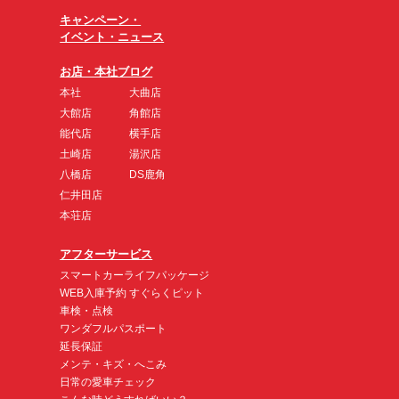
キャンペーン・
イベント・ニュース
お店・本社ブログ
本社
大曲店
大館店
角館店
能代店
横手店
土崎店
湯沢店
八橋店
DS鹿角
仁井田店
本荘店
アフターサービス
スマートカーライフパッケージ
WEB入庫予約 すぐらくピット
車検・点検
ワンダフルパスポート
延長保証
メンテ・キズ・へこみ
日常の愛車チェック