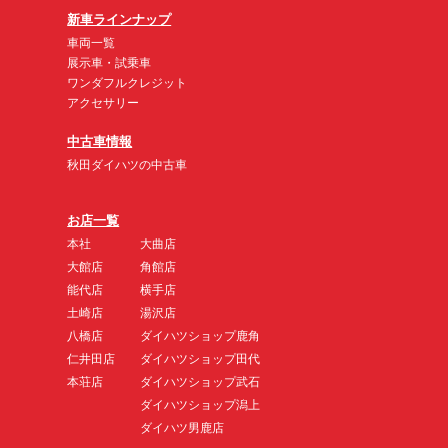
新車ラインナップ
車両一覧
展示車・試乗車
ワンダフルクレジット
アクセサリー
中古車情報
秋田ダイハツの中古車
お店一覧
本社
大曲店
大館店
角館店
能代店
横手店
土崎店
湯沢店
八橋店
ダイハツショップ鹿角
仁井田店
ダイハツショップ田代
本荘店
ダイハツショップ武石
ダイハツショップ潟上
ダイハツ男鹿店