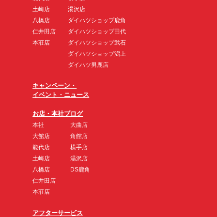
土崎店
湯沢店
八橋店
ダイハツショップ鹿角
仁井田店
ダイハツショップ田代
本荘店
ダイハツショップ武石
ダイハツショップ潟上
ダイハツ男鹿店
キャンペーン・
イベント・ニュース
お店・本社ブログ
本社
大曲店
大館店
角館店
能代店
横手店
土崎店
湯沢店
八橋店
DS鹿角
仁井田店
本荘店
アフターサービス