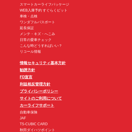
スマートカーライフパッケージ
WEB入庫予約 すぐらくピット
車検・点検
ワンダフルパスポート
延長保証
メンテ・キズ・へこみ
日常の愛車チェック
こんな時どうすればいい？
リコール情報
情報セキュリティ基本方針
勧誘方針
FD宣言
利益相反管理方針
プライバシーポリシー
サイトのご利用について
カーライフサポート
自動車保険
JAF
TS-CUBIC CARD
秋田ダイハツポイント