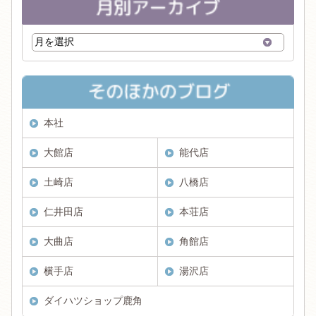
本社
大館店
能代店
土崎店
八橋店
仁井田店
本荘店
大曲店
角館店
横手店
湯沢店
ダイハツショップ鹿角