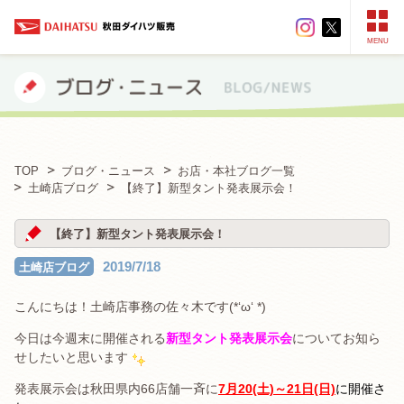
MENU
TOP
ブログ・ニュース
お店・本社ブログ一覧
土崎店ブログ
【終了】新型タント発表展示会！
【終了】新型タント発表展示会！
2019/7/18
土崎店ブログ
こんにちは！土崎店事務の佐々木です(*‘ω‘ *)
今日は今週末に開催される
新型タント発表展示会
についてお知ら
せしたいと思います
発表展示会は秋田県内66店舗一斉に
7月20(土)～21日(日)
に開催さ