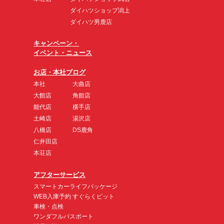
ダイハツショップ潟上
ダイハツ男鹿店
キャンペーン・
イベント・ニュース
お店・本社ブログ
本社
大曲店
大館店
角館店
能代店
横手店
土崎店
湯沢店
八橋店
DS鹿角
仁井田店
本荘店
アフターサービス
スマートカーライフパッケージ
WEB入庫予約 すぐらくピット
車検・点検
ワンダフルパスポート