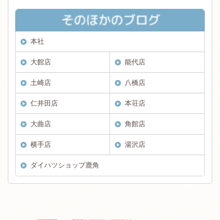
本社
大館店
能代店
土崎店
八橋店
仁井田店
本荘店
大曲店
角館店
横手店
湯沢店
ダイハツショップ鹿角