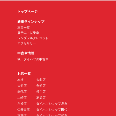
トップページ
新車ラインナップ
車両一覧
展示車・試乗車
ワンダフルクレジット
アクセサリー
中古車情報
秋田ダイハツの中古車
お店一覧
本社
大曲店
大館店
角館店
能代店
横手店
土崎店
湯沢店
八橋店
ダイハツショップ鹿角
仁井田店
ダイハツショップ田代
本荘店
ダイハツショップ武石