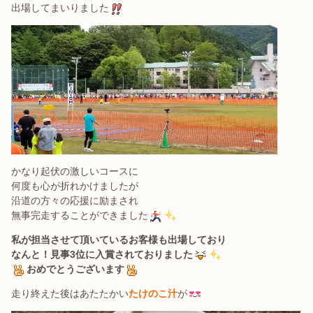
出場してまいりました
かなり起伏の激しいコースに
何度も心が折れかけましたが
沿道の方々の応援に励まされ
無事完走することができました
私が担当させて頂いているお客様も出場しており
なんと！見事3位に入賞されておりました
おめでとうございます
走り終えた後はあたたかい
たけのこ汁
が