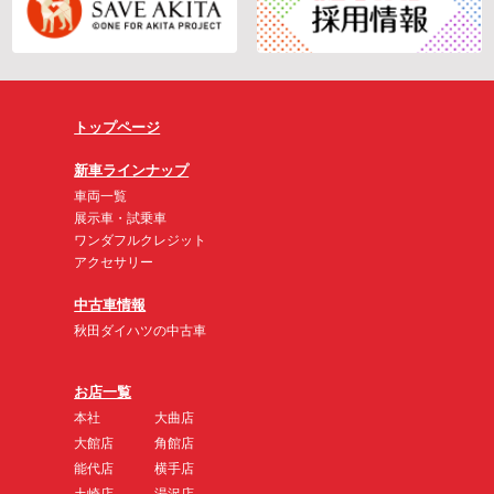
トップページ
新車ラインナップ
車両一覧
展示車・試乗車
ワンダフルクレジット
アクセサリー
中古車情報
秋田ダイハツの中古車
お店一覧
本社
大曲店
大館店
角館店
能代店
横手店
土崎店
湯沢店