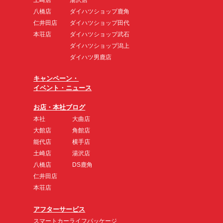
八橋店
ダイハツショップ鹿角
仁井田店
ダイハツショップ田代
本荘店
ダイハツショップ武石
ダイハツショップ潟上
ダイハツ男鹿店
キャンペーン・
イベント・ニュース
お店・本社ブログ
本社
大曲店
大館店
角館店
能代店
横手店
土崎店
湯沢店
八橋店
DS鹿角
仁井田店
本荘店
アフターサービス
スマートカーライフパッケージ