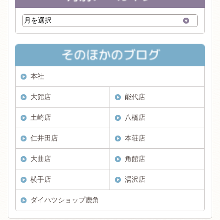
本社
大館店
能代店
土崎店
八橋店
仁井田店
本荘店
大曲店
角館店
横手店
湯沢店
ダイハツショップ鹿角