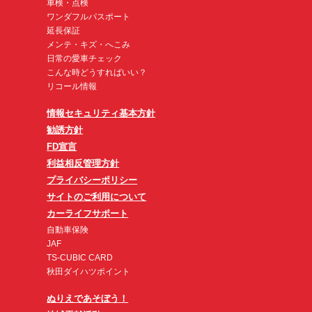
車検・点検
ワンダフルパスポート
延長保証
メンテ・キズ・へこみ
日常の愛車チェック
こんな時どうすればいい？
リコール情報
情報セキュリティ基本方針
勧誘方針
FD宣言
利益相反管理方針
プライバシーポリシー
サイトのご利用について
カーライフサポート
自動車保険
JAF
TS-CUBIC CARD
秋田ダイハツポイント
ぬりえであそぼう！