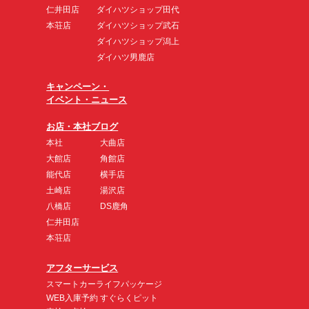
仁井田店
ダイハツショップ田代
本荘店
ダイハツショップ武石
ダイハツショップ潟上
ダイハツ男鹿店
キャンペーン・
イベント・ニュース
お店・本社ブログ
本社
大曲店
大館店
角館店
能代店
横手店
土崎店
湯沢店
八橋店
DS鹿角
仁井田店
本荘店
アフターサービス
スマートカーライフパッケージ
WEB入庫予約 すぐらくピット