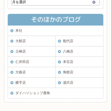
本社
大館店
能代店
土崎店
八橋店
仁井田店
本荘店
大曲店
角館店
横手店
湯沢店
ダイハツショップ鹿角