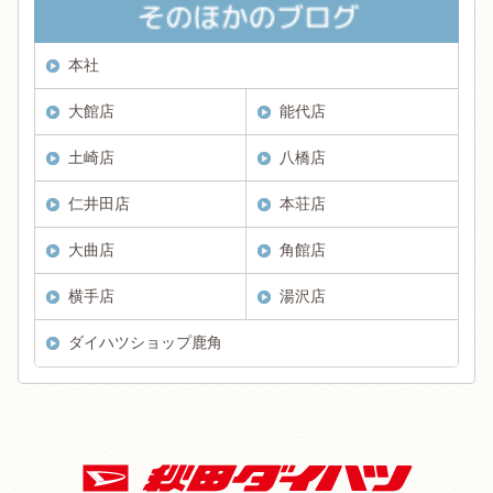
本社
大館店
能代店
土崎店
八橋店
仁井田店
本荘店
大曲店
角館店
横手店
湯沢店
ダイハツショップ鹿角