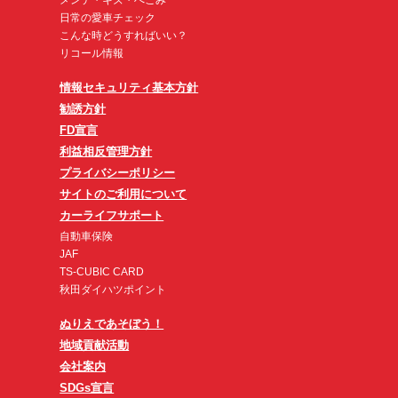
メンテ・キズ・へこみ
日常の愛車チェック
こんな時どうすればいい？
リコール情報
情報セキュリティ基本方針
勧誘方針
FD宣言
利益相反管理方針
プライバシーポリシー
サイトのご利用について
カーライフサポート
自動車保険
JAF
TS-CUBIC CARD
秋田ダイハツポイント
ぬりえであそぼう！
地域貢献活動
会社案内
SDGs宣言