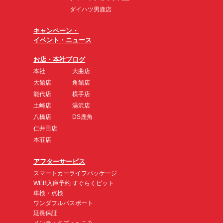
ダイハツ男鹿店
キャンペーン・
イベント・ニュース
お店・本社ブログ
本社
大曲店
大館店
角館店
能代店
横手店
土崎店
湯沢店
八橋店
DS鹿角
仁井田店
本荘店
アフターサービス
スマートカーライフパッケージ
WEB入庫予約 すぐらくピット
車検・点検
ワンダフルパスポート
延長保証