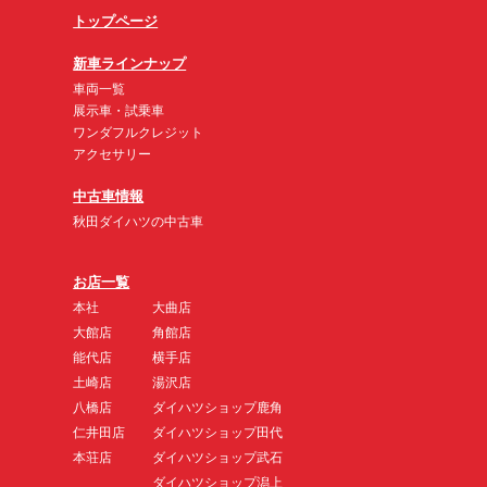
トップページ
新車ラインナップ
車両一覧
展示車・試乗車
ワンダフルクレジット
アクセサリー
中古車情報
秋田ダイハツの中古車
お店一覧
本社
大曲店
大館店
角館店
能代店
横手店
土崎店
湯沢店
八橋店
ダイハツショップ鹿角
仁井田店
ダイハツショップ田代
本荘店
ダイハツショップ武石
ダイハツショップ潟上