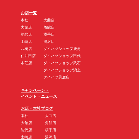
お店一覧
本社
大曲店
大館店
角館店
能代店
横手店
土崎店
湯沢店
八橋店
ダイハツショップ鹿角
仁井田店
ダイハツショップ田代
本荘店
ダイハツショップ武石
ダイハツショップ潟上
ダイハツ男鹿店
キャンペーン・
イベント・ニュース
お店・本社ブログ
本社
大曲店
大館店
角館店
能代店
横手店
土崎店
湯沢店