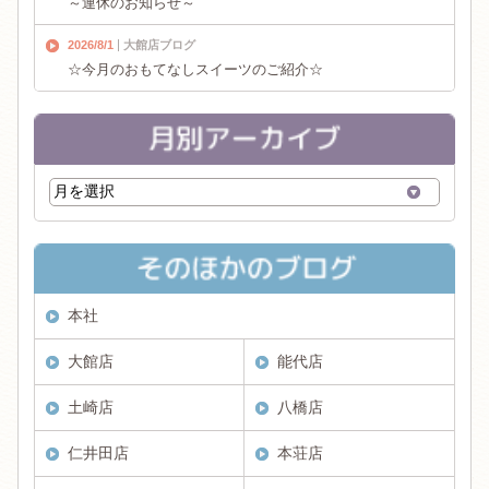
～連休のお知らせ～
2026/8/1
大館店ブログ
☆今月のおもてなしスイーツのご紹介☆
本社
大館店
能代店
土崎店
八橋店
仁井田店
本荘店