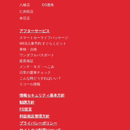
八橋店
DS鹿角
仁井田店
本荘店
アフターサービス
スマートカーライフパッケージ
WEB入庫予約 すぐらくピット
車検・点検
ワンダフルパスポート
延長保証
メンテ・キズ・へこみ
日常の愛車チェック
こんな時どうすればいい？
リコール情報
情報セキュリティ基本方針
勧誘方針
FD宣言
利益相反管理方針
プライバシーポリシー