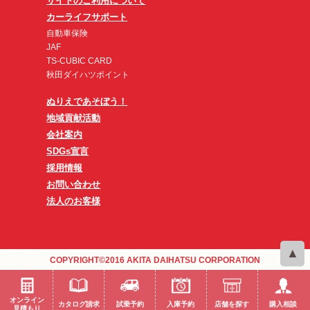
サイトのご利用について
カーライフサポート
自動車保険
JAF
TS-CUBIC CARD
秋田ダイハツポイント
ぬりえであそぼう！
地域貢献活動
会社案内
SDGs宣言
採用情報
お問い合わせ
法人のお客様
COPYRIGHT©2016 AKITA DAIHATSU CORPORATION
オンライン
カタログ請求
試乗予約
入庫予約
店舗を探す
購入相談
見積もり