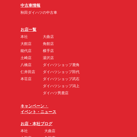
中古車情報
秋田ダイハツの中古車
お店一覧
本社
大曲店
大館店
角館店
能代店
横手店
土崎店
湯沢店
八橋店
ダイハツショップ鹿角
仁井田店
ダイハツショップ田代
本荘店
ダイハツショップ武石
ダイハツショップ潟上
ダイハツ男鹿店
キャンペーン・
イベント・ニュース
お店・本社ブログ
本社
大曲店