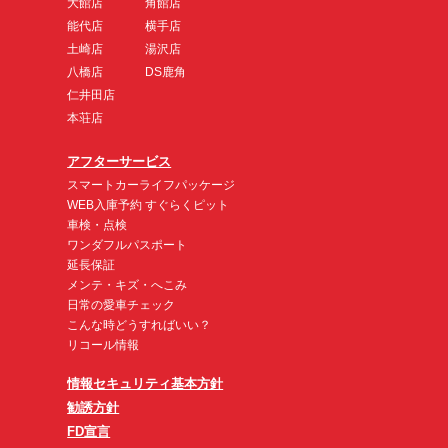
大館店
角館店
能代店
横手店
土崎店
湯沢店
八橋店
DS鹿角
仁井田店
本荘店
アフターサービス
スマートカーライフパッケージ
WEB入庫予約 すぐらくピット
車検・点検
ワンダフルパスポート
延長保証
メンテ・キズ・へこみ
日常の愛車チェック
こんな時どうすればいい？
リコール情報
情報セキュリティ基本方針
勧誘方針
FD宣言