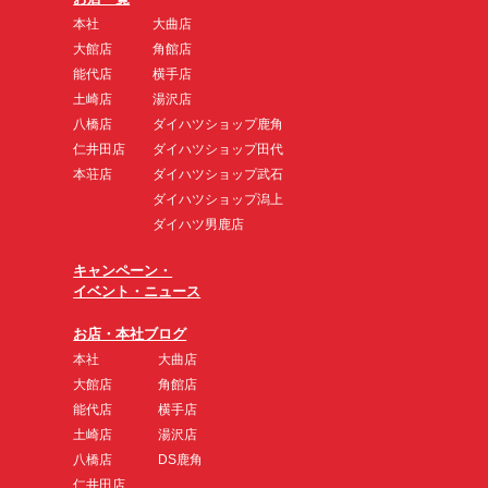
本社
大曲店
大館店
角館店
能代店
横手店
土崎店
湯沢店
八橋店
ダイハツショップ鹿角
仁井田店
ダイハツショップ田代
本荘店
ダイハツショップ武石
ダイハツショップ潟上
ダイハツ男鹿店
キャンペーン・
イベント・ニュース
お店・本社ブログ
本社
大曲店
大館店
角館店
能代店
横手店
土崎店
湯沢店
八橋店
DS鹿角
仁井田店