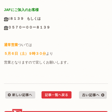
.
JAFにご加入のお客様
♯８１３９
もしくは
０５７０ー００ー８１３９
.
通常営業
ついては
５月６
日（土）９時３０分
より
営業となりますので宜しくお願いします。