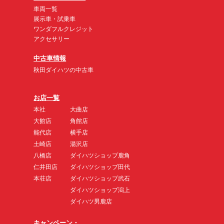
車両一覧
展示車・試乗車
ワンダフルクレジット
アクセサリー
中古車情報
秋田ダイハツの中古車
お店一覧
本社
大曲店
大館店
角館店
能代店
横手店
土崎店
湯沢店
八橋店
ダイハツショップ鹿角
仁井田店
ダイハツショップ田代
本荘店
ダイハツショップ武石
ダイハツショップ潟上
ダイハツ男鹿店
キャンペーン・