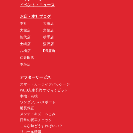
イベント・ニュース
お店・本社ブログ
本社
大曲店
大館店
角館店
能代店
横手店
土崎店
湯沢店
八橋店
DS鹿角
仁井田店
本荘店
アフターサービス
スマートカーライフパッケージ
WEB入庫予約 すぐらくピット
車検・点検
ワンダフルパスポート
延長保証
メンテ・キズ・へこみ
日常の愛車チェック
こんな時どうすればいい？
リコール情報