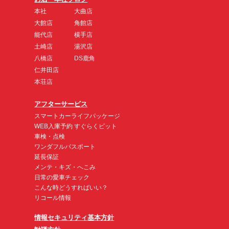
本社
大曲店
大館店
角館店
能代店
横手店
土崎店
湯沢店
八橋店
DS鹿角
仁井田店
本荘店
アフターサービス
スマートカーライフパッケージ
WEB入庫予約 すぐらくピット
車検・点検
ワンダフルパスポート
延長保証
メンテ・キズ・へこみ
日常の愛車チェック
こんな時どうすればいい？
リコール情報
情報セキュリティ基本方針