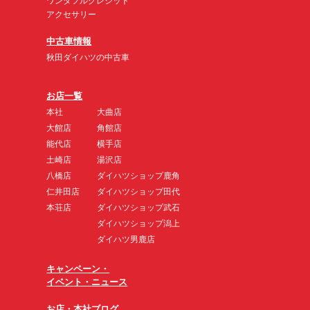
ワンダフルクレジット
アクセサリー
中古車情報
秋田ダイハツの中古車
お店一覧
本社
大曲店
大館店
角館店
能代店
横手店
土崎店
湯沢店
八橋店
ダイハツショップ鹿角
仁井田店
ダイハツショップ田代
本荘店
ダイハツショップ武石
ダイハツショップ潟上
ダイハツ男鹿店
キャンペーン・
イベント・ニュース
お店・本社ブログ