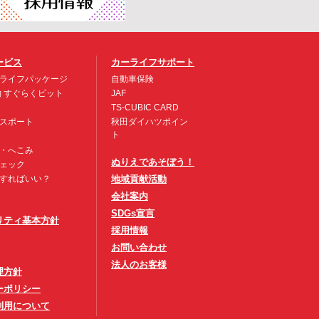
ービス
カーライフサポート
ライフパッケージ
自動車保険
約 すぐらくピット
JAF
TS-CUBIC CARD
スポート
秋田ダイハツポイン
ト
・へこみ
ぬりえであそぼう！
ェック
すればいい？
地域貢献活動
会社案内
SDGs宣言
リティ基本方針
採用情報
お問い合わせ
法人のお客様
理方針
ーポリシー
利用について