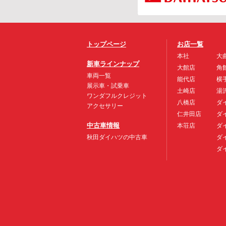
トップページ
お店一覧
本社
大
新車ラインナップ
大館店
角
車両一覧
能代店
横
展示車・試乗車
土崎店
湯
ワンダフルクレジット
八橋店
ダ
アクセサリー
仁井田店
ダ
中古車情報
本荘店
ダ
秋田ダイハツの中古車
ダ
ダ