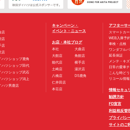
キャンペーン・
アフターサ
イベント・ニュース
曲店
スマートカー
WEB入庫予
館店
お店・本社ブログ
車検・点検
手店
本社
大曲店
ワンダフルパ
沢店
延長保証
大館店
角館店
イハツショップ鹿角
メンテ・キズ
能代店
横手店
イハツショップ田代
日常の愛車チ
土崎店
湯沢店
イハツショップ武石
こんな時どう
八橋店
DS鹿角
リコール情報
イハツショップ潟上
仁井田店
イハツ男鹿店
本荘店
情報セキュ
勧誘方針
FD宣言
利益相反管
プライバシ
サイトのご