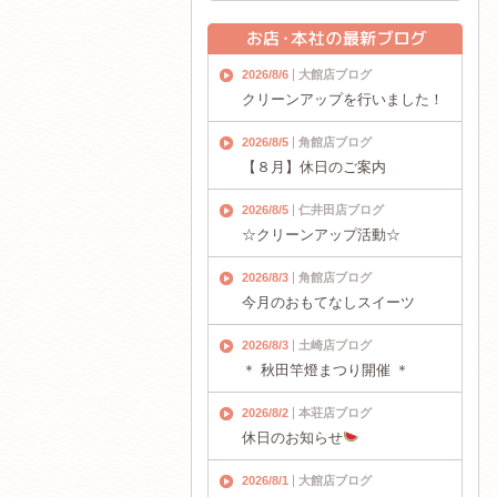
2026/8/6
大館店ブログ
クリーンアップを行いました！
2026/8/5
角館店ブログ
【８月】休日のご案内
2026/8/5
仁井田店ブログ
☆クリーンアップ活動☆
2026/8/3
角館店ブログ
今月のおもてなしスイーツ
2026/8/3
土崎店ブログ
＊ 秋田竿燈まつり開催 ＊
2026/8/2
本荘店ブログ
休日のお知らせ
2026/8/1
大館店ブログ