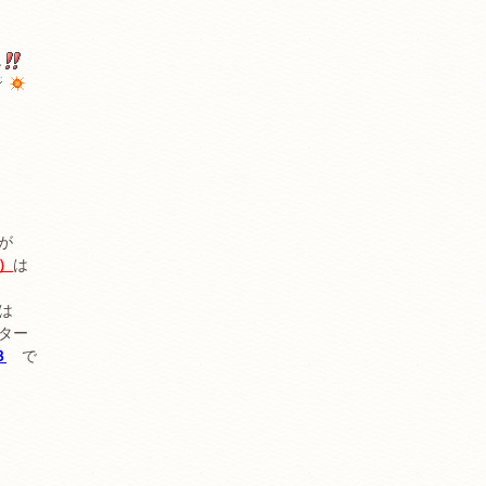
ね
が
）
は
は
ター
３
で
。