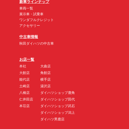
新車ラインナップ
車両一覧
展示車・試乗車
ワンダフルクレジット
アクセサリー
中古車情報
秋田ダイハツの中古車
お店一覧
本社
大曲店
大館店
角館店
能代店
横手店
土崎店
湯沢店
八橋店
ダイハツショップ鹿角
仁井田店
ダイハツショップ田代
本荘店
ダイハツショップ武石
ダイハツショップ潟上
ダイハツ男鹿店