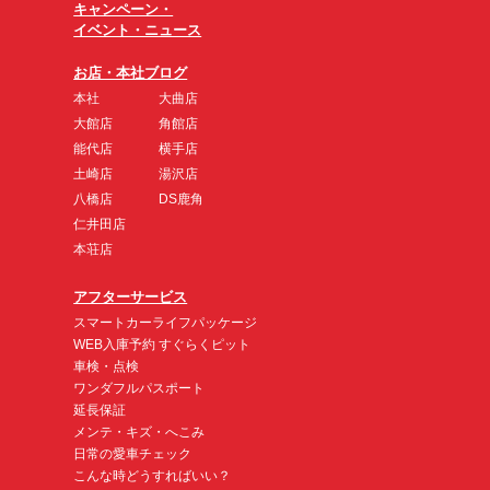
キャンペーン・
イベント・ニュース
お店・本社ブログ
本社
大曲店
大館店
角館店
能代店
横手店
土崎店
湯沢店
八橋店
DS鹿角
仁井田店
本荘店
アフターサービス
スマートカーライフパッケージ
WEB入庫予約 すぐらくピット
車検・点検
ワンダフルパスポート
延長保証
メンテ・キズ・へこみ
日常の愛車チェック
こんな時どうすればいい？