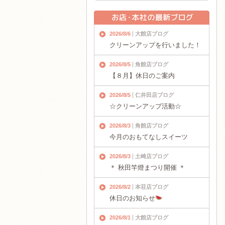
2026/8/6
大館店ブログ
クリーンアップを行いました！
2026/8/5
角館店ブログ
【８月】休日のご案内
2026/8/5
仁井田店ブログ
☆クリーンアップ活動☆
2026/8/3
角館店ブログ
今月のおもてなしスイーツ
2026/8/3
土崎店ブログ
＊ 秋田竿燈まつり開催 ＊
2026/8/2
本荘店ブログ
休日のお知らせ
2026/8/1
大館店ブログ