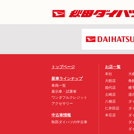
トップページ
お店一覧
本社
大
新車ラインナップ
大館店
角
車両一覧
能代店
横
展示車・試乗車
土崎店
湯
ワンダフルクレジット
八橋店
ダ
アクセサリー
仁井田店
ダ
中古車情報
本荘店
ダ
秋田ダイハツの中古車
ダ
ダ