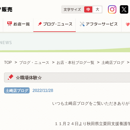
TOP
ブログ・ニュース
お店・本社ブログ一覧
土崎店ブログ
☆職場体験☆
2022/11/28
土崎店ブログ
いつも土崎店ブログをご覧いただきありが
.
１１月２４日より秋田県立栗田支援養護