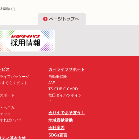
3:00除く）
ービス
カーライフサポート
ライフパッケージ
自動車保険
約 すぐらくピット
JAF
TS-CUBIC CARD
スポート
秋田ダイハツポイン
ト
・へこみ
ぬりえであそぼう！
ェック
すればいい？
地域貢献活動
会社案内
SDGs宣言
リティ基本方針