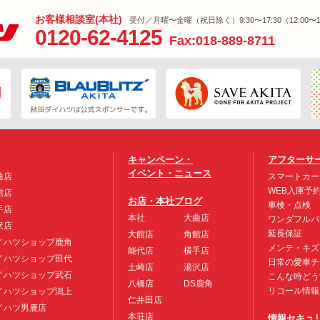
お客様相談室(本社)
受付／月曜〜金曜（祝日除く）9:30〜17:30（12:00〜1
0120-62-4125
Fax:018-889-8711
キャンペーン・
アフターサ
イベント・ニュース
曲店
スマートカー
WEB入庫予
館店
お店・本社ブログ
車検・点検
手店
本社
大曲店
ワンダフルパ
沢店
延長保証
大館店
角館店
イハツショップ鹿角
メンテ・キズ
能代店
横手店
イハツショップ田代
日常の愛車チ
土崎店
湯沢店
イハツショップ武石
こんな時どう
八橋店
DS鹿角
リコール情報
イハツショップ潟上
仁井田店
イハツ男鹿店
本荘店
情報セキュ