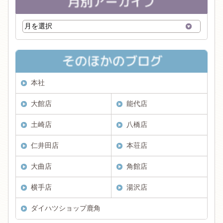
本社
大館店
能代店
土崎店
八橋店
仁井田店
本荘店
大曲店
角館店
横手店
湯沢店
ダイハツショップ鹿角