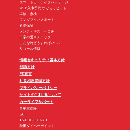
スマートカーライフパッケージ
WEB入庫予約 すぐらくピット
車検・点検
ワンダフルパスポート
延長保証
メンテ・キズ・へこみ
日常の愛車チェック
こんな時どうすればいい？
リコール情報
情報セキュリティ基本方針
勧誘方針
FD宣言
利益相反管理方針
プライバシーポリシー
サイトのご利用について
カーライフサポート
自動車保険
JAF
TS-CUBIC CARD
秋田ダイハツポイント