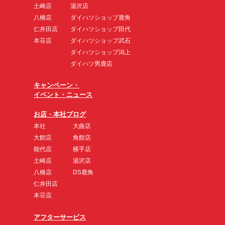
土崎店
湯沢店
八橋店
ダイハツショップ鹿角
仁井田店
ダイハツショップ田代
本荘店
ダイハツショップ武石
ダイハツショップ潟上
ダイハツ男鹿店
キャンペーン・
イベント・ニュース
お店・本社ブログ
本社
大曲店
大館店
角館店
能代店
横手店
土崎店
湯沢店
八橋店
DS鹿角
仁井田店
本荘店
アフターサービス