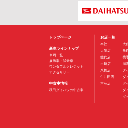
トップページ
お店一覧
本社
大
新車ラインナップ
大館店
角
車両一覧
能代店
横
展示車・試乗車
土崎店
湯
ワンダフルクレジット
八橋店
ダ
アクセサリー
仁井田店
ダ
中古車情報
本荘店
ダ
秋田ダイハツの中古車
ダ
ダ