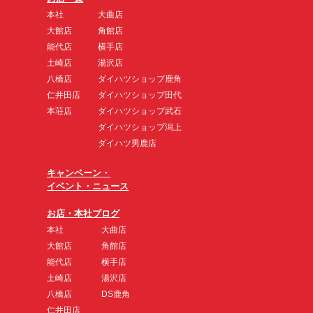
本社
大曲店
大館店
角館店
能代店
横手店
土崎店
湯沢店
八橋店
ダイハツショップ鹿角
仁井田店
ダイハツショップ田代
本荘店
ダイハツショップ武石
ダイハツショップ潟上
ダイハツ男鹿店
キャンペーン・
イベント・ニュース
お店・本社ブログ
本社
大曲店
大館店
角館店
能代店
横手店
土崎店
湯沢店
八橋店
DS鹿角
仁井田店