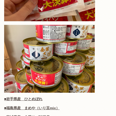
■岩手県産 ひとめぼれ
■福島県産 まめや（いり豆mix）