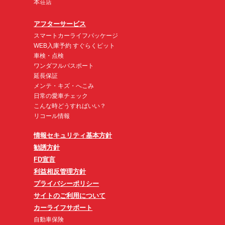
本荘店
アフターサービス
スマートカーライフパッケージ
WEB入庫予約 すぐらくピット
車検・点検
ワンダフルパスポート
延長保証
メンテ・キズ・へこみ
日常の愛車チェック
こんな時どうすればいい？
リコール情報
情報セキュリティ基本方針
勧誘方針
FD宣言
利益相反管理方針
プライバシーポリシー
サイトのご利用について
カーライフサポート
自動車保険