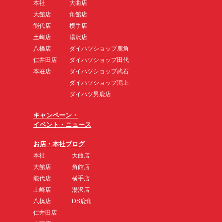
本社
大曲店
大館店
角館店
能代店
横手店
土崎店
湯沢店
八橋店
ダイハツショップ鹿角
仁井田店
ダイハツショップ田代
本荘店
ダイハツショップ武石
ダイハツショップ潟上
ダイハツ男鹿店
キャンペーン・
イベント・ニュース
お店・本社ブログ
本社
大曲店
大館店
角館店
能代店
横手店
土崎店
湯沢店
八橋店
DS鹿角
仁井田店