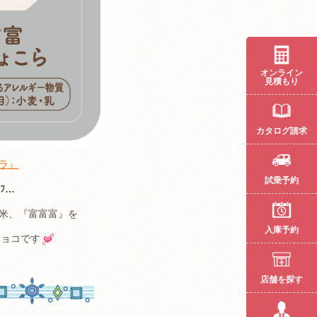
オンライン
見積もり
カタログ請求
ラ』
試乗予約
ﾌﾌ…
米、『富富富』を
入庫予約
チョコです
店舗を探す