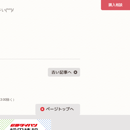
購入相談
^^)/
3:00除く）