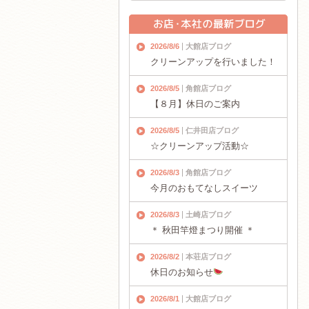
2026/8/6
大館店ブログ
クリーンアップを行いました！
2026/8/5
角館店ブログ
【８月】休日のご案内
2026/8/5
仁井田店ブログ
☆クリーンアップ活動☆
2026/8/3
角館店ブログ
今月のおもてなしスイーツ
2026/8/3
土崎店ブログ
＊ 秋田竿燈まつり開催 ＊
2026/8/2
本荘店ブログ
休日のお知らせ
2026/8/1
大館店ブログ