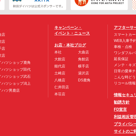
キャンペーン・
アフターサ
イベント・ニュース
曲店
スマートカー
WEB入庫予
館店
お店・本社ブログ
車検・点検
手店
本社
大曲店
ワンダフルパ
沢店
延長保証
大館店
角館店
イハツショップ鹿角
メンテ・キズ
能代店
横手店
イハツショップ田代
日常の愛車チ
土崎店
湯沢店
イハツショップ武石
こんな時どう
八橋店
DS鹿角
リコール情報
イハツショップ潟上
仁井田店
イハツ男鹿店
本荘店
情報セキュ
勧誘方針
FD宣言
利益相反管
プライバシ
サイトのご