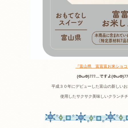
『富山県 富富富お米ショコ
(ΦωΦ)ﾌﾌﾌ…ですよ(ΦωΦ)ﾌ
平成３０年にデビューした富山の新しいお
使用したサクサク美味しいクランチ