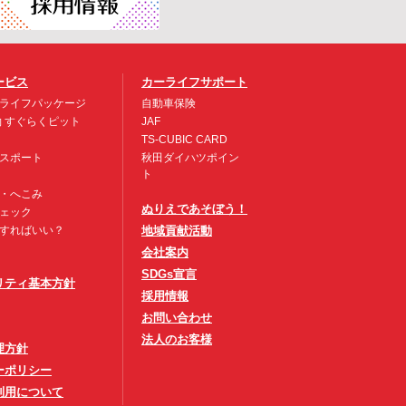
ービス
カーライフサポート
ライフパッケージ
自動車保険
約 すぐらくピット
JAF
TS-CUBIC CARD
スポート
秋田ダイハツポイン
ト
・へこみ
ぬりえであそぼう！
ェック
すればいい？
地域貢献活動
会社案内
SDGs宣言
リティ基本方針
採用情報
お問い合わせ
法人のお客様
理方針
ーポリシー
利用について