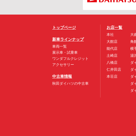
トップページ
お店一覧
本社
大
新車ラインナップ
大館店
角
車両一覧
能代店
横
展示車・試乗車
土崎店
湯
ワンダフルクレジット
八橋店
ダ
アクセサリー
仁井田店
ダ
中古車情報
本荘店
ダ
秋田ダイハツの中古車
ダ
ダ