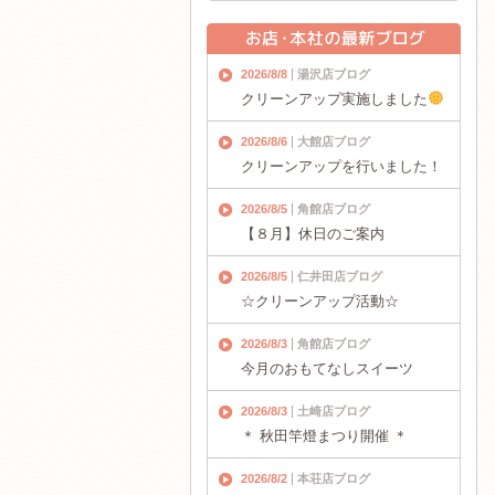
2026/8/8
湯沢店ブログ
クリーンアップ実施しました
2026/8/6
大館店ブログ
クリーンアップを行いました！
2026/8/5
角館店ブログ
【８月】休日のご案内
2026/8/5
仁井田店ブログ
☆クリーンアップ活動☆
2026/8/3
角館店ブログ
今月のおもてなしスイーツ
2026/8/3
土崎店ブログ
＊ 秋田竿燈まつり開催 ＊
2026/8/2
本荘店ブログ