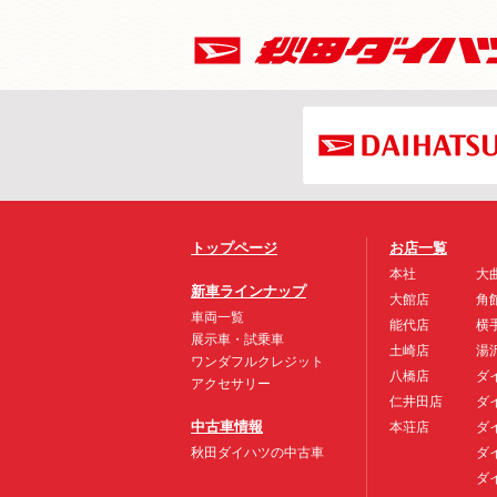
トップページ
お店一覧
本社
大
新車ラインナップ
大館店
角
車両一覧
能代店
横
展示車・試乗車
土崎店
湯
ワンダフルクレジット
八橋店
ダ
アクセサリー
仁井田店
ダ
中古車情報
本荘店
ダ
秋田ダイハツの中古車
ダ
ダ