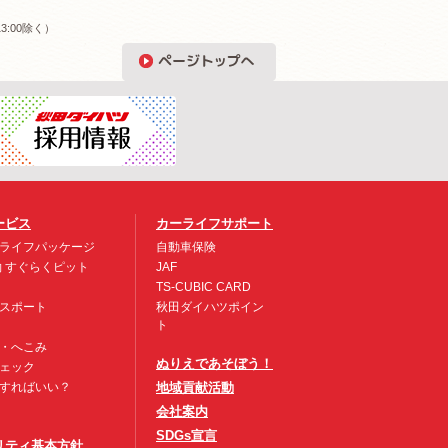
3:00除く）
ービス
カーライフサポート
ライフパッケージ
自動車保険
約 すぐらくピット
JAF
TS-CUBIC CARD
スポート
秋田ダイハツポイン
ト
・へこみ
ぬりえであそぼう！
ェック
すればいい？
地域貢献活動
会社案内
SDGs宣言
リティ基本方針