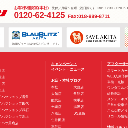
お客様相談室(本社)
受付／月曜〜金曜（祝日除く）9:30〜17:30（12:00〜1
0120-62-4125
Fax:018-889-8711
キャンペーン・
アフターサ
イベント・ニュース
曲店
スマートカー
WEB入庫予
館店
お店・本社ブログ
車検・点検
手店
本社
大曲店
ワンダフルパ
沢店
延長保証
大館店
角館店
イハツショップ鹿角
メンテ・キズ
能代店
横手店
イハツショップ田代
日常の愛車チ
土崎店
湯沢店
イハツショップ武石
こんな時どう
八橋店
DS鹿角
リコール情報
イハツショップ潟上
仁井田店
イハツ男鹿店
本荘店
情報セキュ