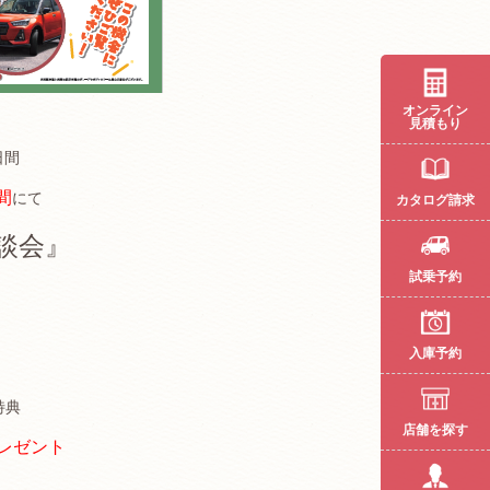
オンライン
見積もり
日間
間
にて
カタログ請求
談会』
試乗予約
入庫予約
特典
店舗を探す
レゼント