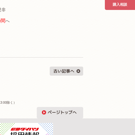
購入相談
是非
の間
へ
3:00除く）