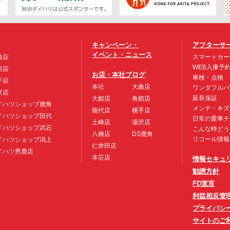
キャンペーン・
アフターサ
イベント・ニュース
曲店
スマートカー
WEB入庫予
館店
お店・本社ブログ
車検・点検
手店
本社
大曲店
ワンダフルパ
沢店
延長保証
大館店
角館店
イハツショップ鹿角
メンテ・キズ
能代店
横手店
イハツショップ田代
日常の愛車チ
土崎店
湯沢店
イハツショップ武石
こんな時どう
八橋店
DS鹿角
リコール情報
イハツショップ潟上
仁井田店
イハツ男鹿店
本荘店
情報セキュ
勧誘方針
FD宣言
利益相反管
プライバシ
サイトのご