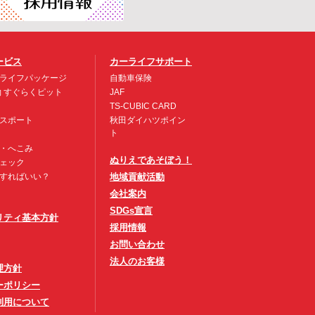
ービス
カーライフサポート
ライフパッケージ
自動車保険
約 すぐらくピット
JAF
TS-CUBIC CARD
スポート
秋田ダイハツポイン
ト
・へこみ
ぬりえであそぼう！
ェック
すればいい？
地域貢献活動
会社案内
SDGs宣言
リティ基本方針
採用情報
お問い合わせ
法人のお客様
理方針
ーポリシー
利用について