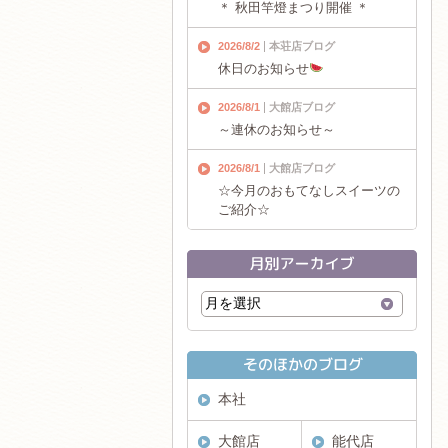
＊ 秋田竿燈まつり開催 ＊
2026/8/2
本荘店ブログ
休日のお知らせ
2026/8/1
大館店ブログ
～連休のお知らせ～
2026/8/1
大館店ブログ
☆今月のおもてなしスイーツの
ご紹介☆
本社
大館店
能代店