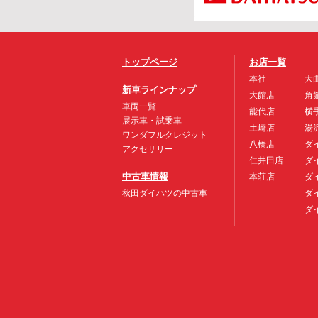
トップページ
お店一覧
本社
大
新車ラインナップ
大館店
角
車両一覧
能代店
横
展示車・試乗車
土崎店
湯
ワンダフルクレジット
八橋店
ダ
アクセサリー
仁井田店
ダ
中古車情報
本荘店
ダ
秋田ダイハツの中古車
ダ
ダ