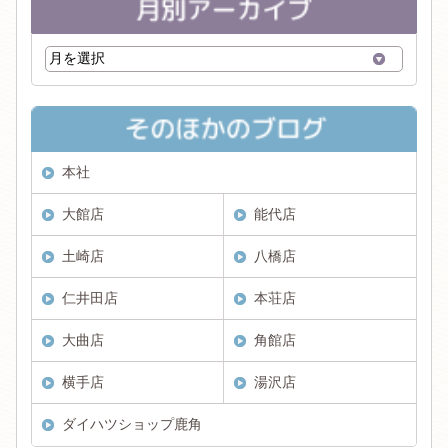
本社
大館店
能代店
土崎店
八橋店
仁井田店
本荘店
大曲店
角館店
横手店
湯沢店
ダイハツショップ鹿角