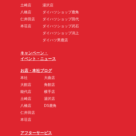
土崎店
湯沢店
八橋店
ダイハツショップ鹿角
仁井田店
ダイハツショップ田代
本荘店
ダイハツショップ武石
ダイハツショップ潟上
ダイハツ男鹿店
キャンペーン・
イベント・ニュース
お店・本社ブログ
本社
大曲店
大館店
角館店
能代店
横手店
土崎店
湯沢店
八橋店
DS鹿角
仁井田店
本荘店
アフターサービス