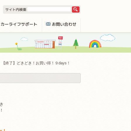
【終了】どきどき！お買い得！９days！
き
！
s！