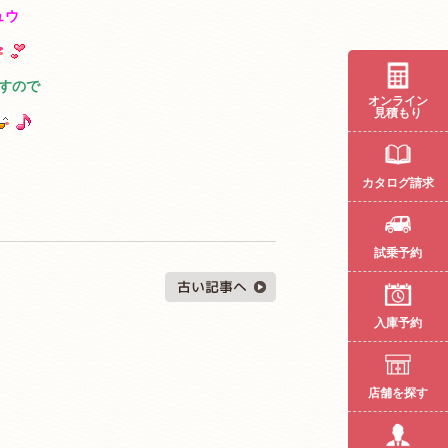
ュウ
すので
オンライン
見積もり
カタログ請求
試乗予約
入庫予約
店舗を探す