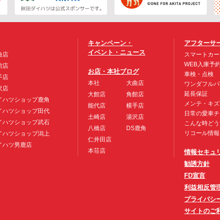
キャンペーン・
アフターサ
イベント・ニュース
曲店
スマートカー
WEB入庫予
館店
お店・本社ブログ
車検・点検
手店
本社
大曲店
ワンダフルパ
沢店
延長保証
大館店
角館店
イハツショップ鹿角
メンテ・キズ
能代店
横手店
イハツショップ田代
日常の愛車チ
土崎店
湯沢店
イハツショップ武石
こんな時どう
八橋店
DS鹿角
リコール情報
イハツショップ潟上
仁井田店
イハツ男鹿店
本荘店
情報セキュ
勧誘方針
FD宣言
利益相反管
プライバシ
サイトのご