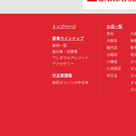
トップページ
お店一覧
本社
大
新車ラインナップ
大館店
角
車両一覧
能代店
横
展示車・試乗車
土崎店
湯
ワンダフルクレジット
八橋店
ダ
アクセサリー
仁井田店
ダ
中古車情報
本荘店
ダ
秋田ダイハツの中古車
ダ
ダ