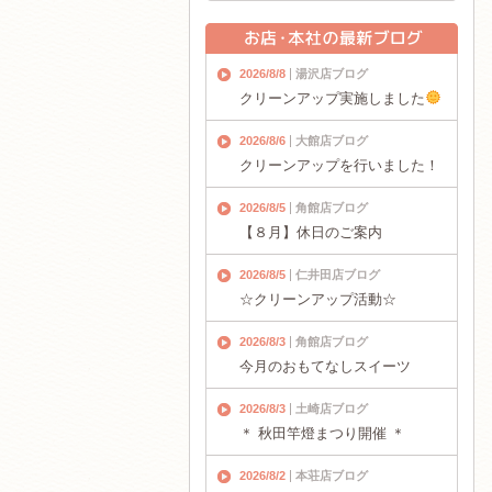
2026/8/8
湯沢店ブログ
クリーンアップ実施しました
2026/8/6
大館店ブログ
クリーンアップを行いました！
2026/8/5
角館店ブログ
【８月】休日のご案内
2026/8/5
仁井田店ブログ
☆クリーンアップ活動☆
2026/8/3
角館店ブログ
今月のおもてなしスイーツ
2026/8/3
土崎店ブログ
＊ 秋田竿燈まつり開催 ＊
2026/8/2
本荘店ブログ