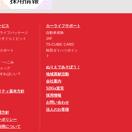
ービス
カーライフサポート
ライフパッケージ
自動車保険
約 すぐらくピット
JAF
TS-CUBIC CARD
スポート
秋田ダイハツポイン
ト
・へこみ
ぬりえであそぼう！
ェック
すればいい？
地域貢献活動
会社案内
SDGs宣言
リティ基本方針
採用情報
お問い合わせ
法人のお客様
理方針
ーポリシー
利用について