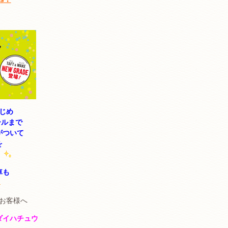
じめ
ールまで
がついて
を
車も
お客様へ
ダイハチュウ