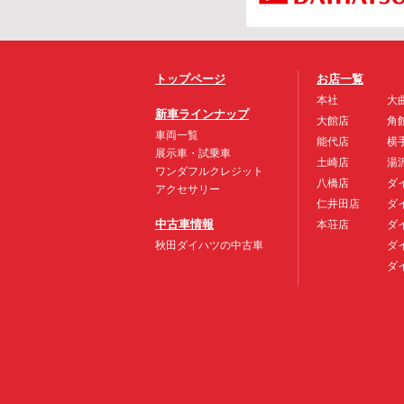
トップページ
お店一覧
本社
大
新車ラインナップ
大館店
角
車両一覧
能代店
横
展示車・試乗車
土崎店
湯
ワンダフルクレジット
八橋店
ダ
アクセサリー
仁井田店
ダ
中古車情報
本荘店
ダ
秋田ダイハツの中古車
ダ
ダ