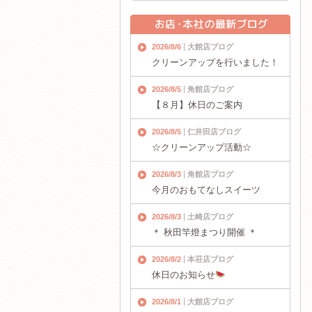
2026/8/6
大館店ブログ
クリーンアップを行いました！
2026/8/5
角館店ブログ
【８月】休日のご案内
2026/8/5
仁井田店ブログ
☆クリーンアップ活動☆
2026/8/3
角館店ブログ
今月のおもてなしスイーツ
2026/8/3
土崎店ブログ
＊ 秋田竿燈まつり開催 ＊
2026/8/2
本荘店ブログ
休日のお知らせ
2026/8/1
大館店ブログ