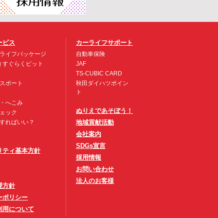
ービス
カーライフサポート
ライフパッケージ
自動車保険
約 すぐらくピット
JAF
TS-CUBIC CARD
スポート
秋田ダイハツポイン
ト
・へこみ
ぬりえであそぼう！
ェック
すればいい？
地域貢献活動
会社案内
SDGs宣言
リティ基本方針
採用情報
お問い合わせ
法人のお客様
理方針
ーポリシー
利用について