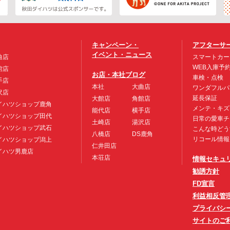
キャンペーン・
アフターサ
イベント・ニュース
曲店
スマートカー
WEB入庫予
館店
お店・本社ブログ
車検・点検
手店
本社
大曲店
ワンダフルパ
沢店
延長保証
大館店
角館店
イハツショップ鹿角
メンテ・キズ
能代店
横手店
イハツショップ田代
日常の愛車チ
土崎店
湯沢店
イハツショップ武石
こんな時どう
八橋店
DS鹿角
リコール情報
イハツショップ潟上
仁井田店
イハツ男鹿店
本荘店
情報セキュ
勧誘方針
FD宣言
利益相反管
プライバシ
サイトのご