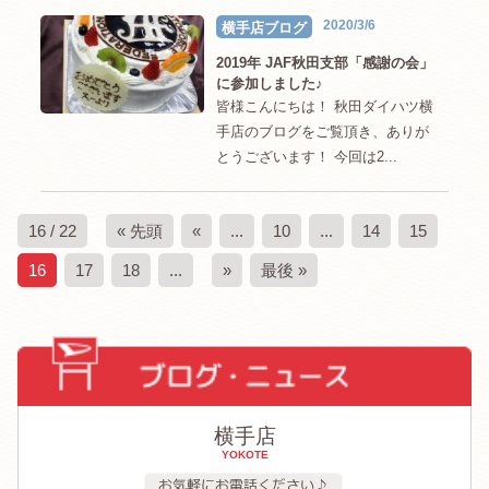
2020/3/6
横手店ブログ
2019年 JAF秋田支部「感謝の会」
に参加しました♪
皆様こんにちは！ 秋田ダイハツ横
手店のブログをご覧頂き、ありが
とうございます！ 今回は2...
16 / 22
« 先頭
«
...
10
...
14
15
16
17
18
...
»
最後 »
横手店
YOKOTE