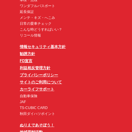
車検・点検
ワンダフルパスポート
延長保証
メンテ・キズ・へこみ
日常の愛車チェック
こんな時どうすればいい？
リコール情報
情報セキュリティ基本方針
勧誘方針
FD宣言
利益相反管理方針
プライバシーポリシー
サイトのご利用について
カーライフサポート
自動車保険
JAF
TS-CUBIC CARD
秋田ダイハツポイント
ぬりえであそぼう！