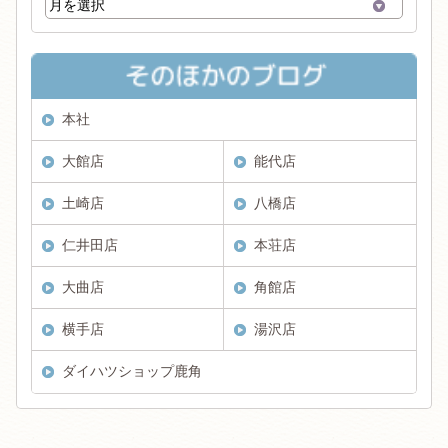
本社
大館店
能代店
土崎店
八橋店
仁井田店
本荘店
大曲店
角館店
横手店
湯沢店
ダイハツショップ鹿角