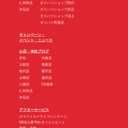
仁井田店
ダイハツショップ田代
本荘店
ダイハツショップ武石
ダイハツショップ潟上
ダイハツ男鹿店
キャンペーン・
イベント・ニュース
お店・本社ブログ
本社
大曲店
大館店
角館店
能代店
横手店
土崎店
湯沢店
八橋店
DS鹿角
仁井田店
本荘店
アフターサービス
スマートカーライフパッケージ
WEB入庫予約 すぐらくピット