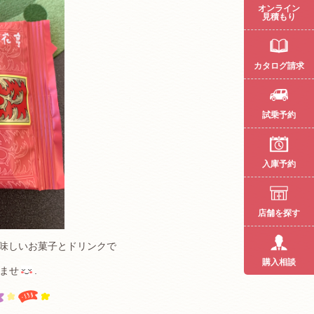
オンライン
見積もり
カタログ請求
試乗予約
入庫予約
店舗を探す
味しいお菓子とドリンクで
購入相談
ませ
.