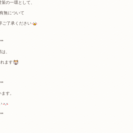
対策の一環として、
有無について
卒ご了承ください
***
部は、
されます
***
います。
い
***