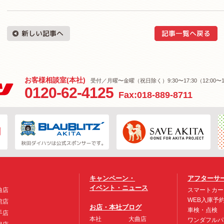
お客様相談室(本社)
受付／月曜〜金曜（祝日除く）9:30〜17:30（12:00〜1
0120-62-4125
Fax:018-889-8711
キャンペーン・
アフターサ
イベント・ニュース
曲店
スマートカー
WEB入庫予
館店
お店・本社ブログ
車検・点検
手店
本社
大曲店
ワンダフルパ