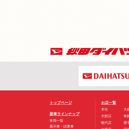
トップページ
お店一覧
本社
大
新車ラインナップ
大館店
角
車両一覧
能代店
横
展示車・試乗車