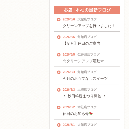
2026/8/6
大館店ブログ
クリーンアップを行いました！
2026/8/5
角館店ブログ
【８月】休日のご案内
2026/8/5
仁井田店ブログ
☆クリーンアップ活動☆
2026/8/3
角館店ブログ
今月のおもてなしスイーツ
2026/8/3
土崎店ブログ
＊ 秋田竿燈まつり開催 ＊
2026/8/2
本荘店ブログ
休日のお知らせ
2026/8/1
大館店ブログ