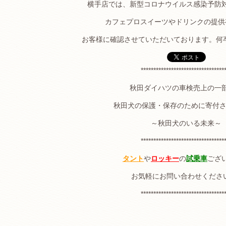
横手店では、新型コロナウイルス感染予防
カフェプロスイーツやドリンクの提供
お客様に確認させていただいております。何
*********************************
秋田ダイハツの車検売上の一
秋田犬の保護・保存のために寄付
～秋田犬のいる未来～
*********************************
タント
や
ロッキー
の
試乗車
ござ
お気軽にお問い合わせくださ
*********************************