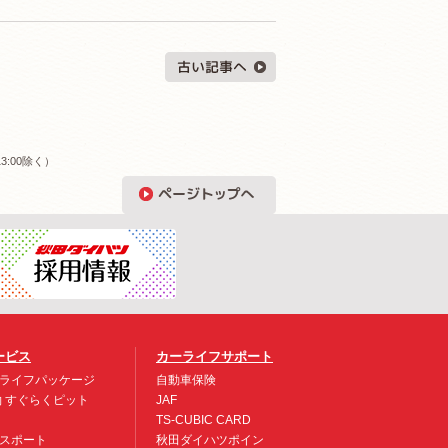
3:00除く）
ービス
カーライフサポート
ライフパッケージ
自動車保険
約 すぐらくピット
JAF
TS-CUBIC CARD
スポート
秋田ダイハツポイン