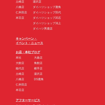
土崎店
湯沢店
八橋店
ダイハツショップ鹿角
仁井田店
ダイハツショップ田代
本荘店
ダイハツショップ武石
ダイハツショップ潟上
ダイハツ男鹿店
キャンペーン・
イベント・ニュース
お店・本社ブログ
本社
大曲店
大館店
角館店
能代店
横手店
土崎店
湯沢店
八橋店
DS鹿角
仁井田店
本荘店
アフターサービス