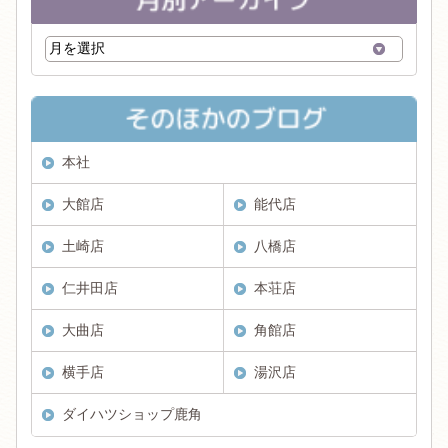
本社
大館店
能代店
土崎店
八橋店
仁井田店
本荘店
大曲店
角館店
横手店
湯沢店
ダイハツショップ鹿角