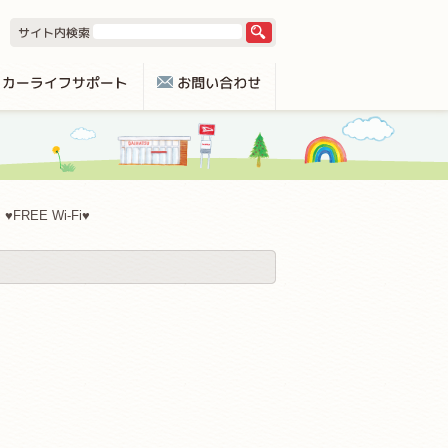
♥FREE Wi-Fi♥