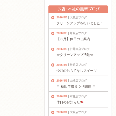
2026/8/6
大館店ブログ
クリーンアップを行いました！
2026/8/5
角館店ブログ
【８月】休日のご案内
2026/8/5
仁井田店ブログ
☆クリーンアップ活動☆
2026/8/3
角館店ブログ
今月のおもてなしスイーツ
2026/8/3
土崎店ブログ
＊ 秋田竿燈まつり開催 ＊
2026/8/2
本荘店ブログ
休日のお知らせ
2026/8/1
大館店ブログ