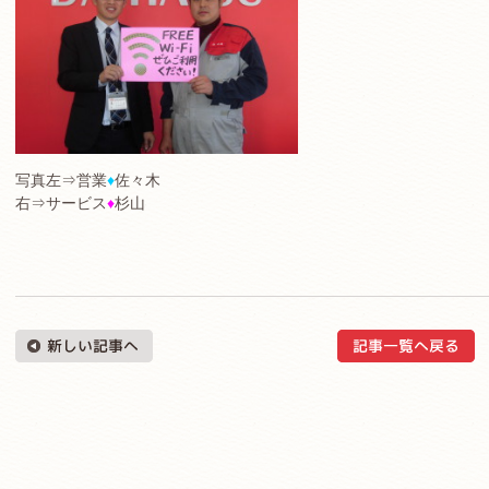
写真左⇒営業
♦
佐々木
右⇒サービス
♦
杉山