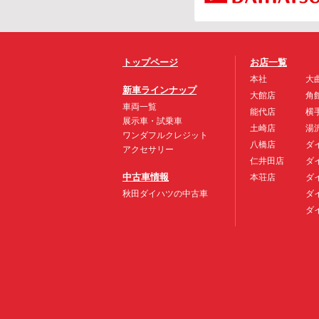
トップページ
お店一覧
本社
大
新車ラインナップ
大館店
角
車両一覧
能代店
横
展示車・試乗車
土崎店
湯
ワンダフルクレジット
八橋店
ダ
アクセサリー
仁井田店
ダ
中古車情報
本荘店
ダ
秋田ダイハツの中古車
ダ
ダ