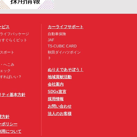
ービス
カーライフサポート
ライフパッケージ
自動車保険
約 すぐらくピット
JAF
TS-CUBIC CARD
スポート
秋田ダイハツポイン
ト
・へこみ
ぬりえであそぼう！
ェック
すればいい？
地域貢献活動
会社案内
SDGs宣言
リティ基本方針
採用情報
お問い合わせ
法人のお客様
理方針
ーポリシー
利用について