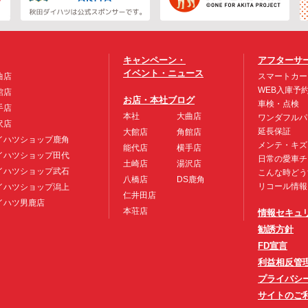
キャンペーン・
アフターサ
イベント・ニュース
曲店
スマートカー
WEB入庫予
館店
お店・本社ブログ
車検・点検
手店
本社
大曲店
ワンダフルパ
沢店
延長保証
大館店
角館店
イハツショップ鹿角
メンテ・キズ
能代店
横手店
イハツショップ田代
日常の愛車チ
土崎店
湯沢店
イハツショップ武石
こんな時どう
八橋店
DS鹿角
リコール情報
イハツショップ潟上
仁井田店
イハツ男鹿店
本荘店
情報セキュ
勧誘方針
FD宣言
利益相反管
プライバシ
サイトのご