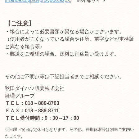
finance.co.jp/dvp/Dvp00.aspx
) ※外部サイト
【ご注意】
・場合によって必要書類が異なる場合がございます。
（使用者が亡くなっている場合や住所、苗字などが車検証
と異なる場合等）
・郵送をご希望の場合、送料は別途貰い受けます。
その他ご不明点等は下記担当者までご相談ください。
秋田ダイハツ販売株式会社
経理グループ
ＴＥＬ：018－889-8703
ＦＡＸ：018－889-8711
ＴＥＬ受付時間：9：30～17：00
※日曜・祝日は定休日となります。
その他、長期休暇等は別途ご案内い
たします。