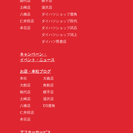
能代店
横手店
土崎店
湯沢店
八橋店
ダイハツショップ鹿角
仁井田店
ダイハツショップ田代
本荘店
ダイハツショップ武石
ダイハツショップ潟上
ダイハツ男鹿店
キャンペーン・
イベント・ニュース
お店・本社ブログ
本社
大曲店
大館店
角館店
能代店
横手店
土崎店
湯沢店
八橋店
DS鹿角
仁井田店
本荘店
アフターサービス