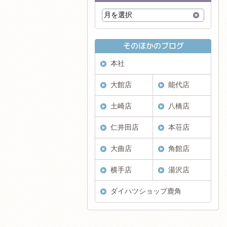
本社
大館店
能代店
土崎店
八橋店
仁井田店
本荘店
大曲店
角館店
横手店
湯沢店
ダイハツショップ鹿角