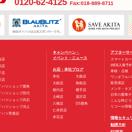
0120-62-4125
Fax:018-889-8711
キャンペーン・
アフターサ
イベント・ニュース
曲店
スマートカー
WEB入庫予
館店
お店・本社ブログ
車検・点検
手店
本社
大曲店
ワンダフルパ
沢店
延長保証
大館店
角館店
イハツショップ鹿角
メンテ・キズ
能代店
横手店
イハツショップ田代
日常の愛車チ
土崎店
湯沢店
イハツショップ武石
こんな時どう
八橋店
DS鹿角
リコール情報
イハツショップ潟上
仁井田店
イハツ男鹿店
本荘店
情報セキュ
勧誘方針
FD宣言