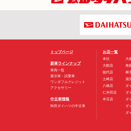
トップページ
お店一覧
本社
大
新車ラインナップ
大館店
角
車両一覧
能代店
横
展示車・試乗車
土崎店
湯
ワンダフルクレジット
八橋店
ダ
アクセサリー
仁井田店
ダ
中古車情報
本荘店
ダ
秋田ダイハツの中古車
ダ
ダ