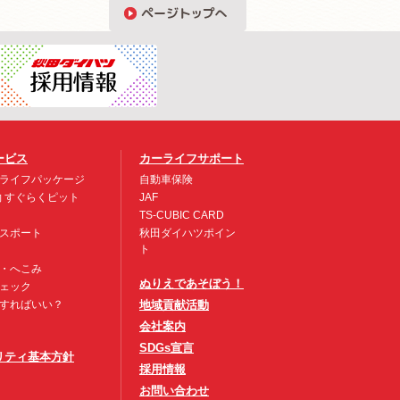
ービス
カーライフサポート
ライフパッケージ
自動車保険
約 すぐらくピット
JAF
TS-CUBIC CARD
スポート
秋田ダイハツポイン
ト
・へこみ
ぬりえであそぼう！
ェック
すればいい？
地域貢献活動
会社案内
SDGs宣言
リティ基本方針
採用情報
お問い合わせ