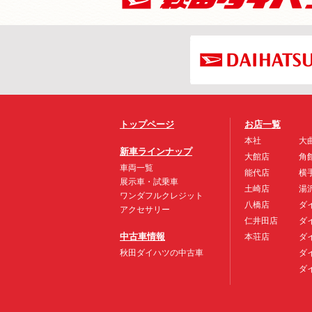
トップページ
お店一覧
本社
大
新車ラインナップ
大館店
角
車両一覧
能代店
横
展示車・試乗車
土崎店
湯
ワンダフルクレジット
八橋店
ダ
アクセサリー
仁井田店
ダ
中古車情報
本荘店
ダ
秋田ダイハツの中古車
ダ
ダ