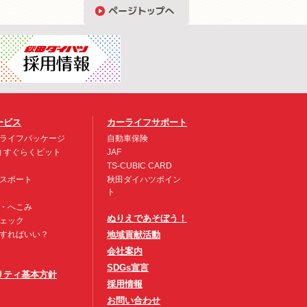
ービス
カーライフサポート
ライフパッケージ
自動車保険
約 すぐらくピット
JAF
TS-CUBIC CARD
スポート
秋田ダイハツポイン
ト
・へこみ
ぬりえであそぼう！
ェック
すればいい？
地域貢献活動
会社案内
SDGs宣言
リティ基本方針
採用情報
お問い合わせ