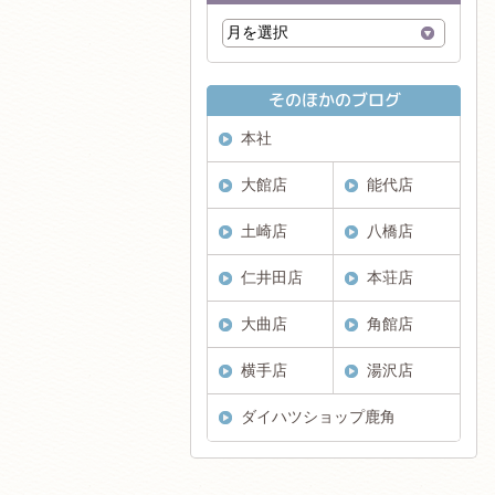
本社
大館店
能代店
土崎店
八橋店
仁井田店
本荘店
大曲店
角館店
横手店
湯沢店
ダイハツショップ鹿角