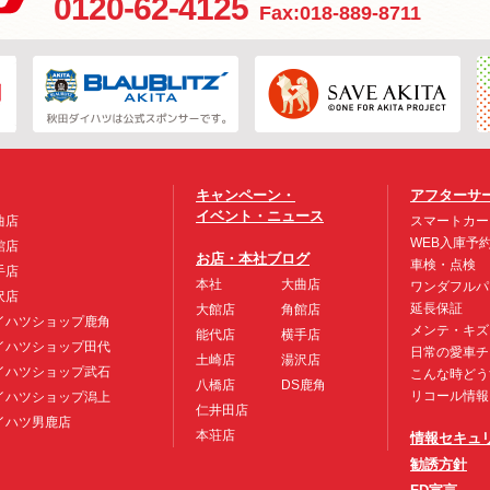
0120-62-4125
Fax:018-889-8711
キャンペーン・
アフターサ
イベント・ニュース
曲店
スマートカー
WEB入庫予
館店
お店・本社ブログ
車検・点検
手店
本社
大曲店
ワンダフルパ
沢店
延長保証
大館店
角館店
イハツショップ鹿角
メンテ・キズ
能代店
横手店
イハツショップ田代
日常の愛車チ
土崎店
湯沢店
イハツショップ武石
こんな時どう
八橋店
DS鹿角
リコール情報
イハツショップ潟上
仁井田店
イハツ男鹿店
本荘店
情報セキュ
勧誘方針