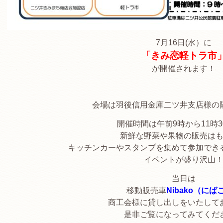
7月16日(水）に
「きみ恋軽トラ市
が開催されます！
会場は羽後信用金庫二ツ井支店様の
開催時間は午前9時から11時3
新鮮な野菜や果物の販売は
キッチンカーやスタンプを集めて参加でき
イベントが盛り沢山
当日は
移動販売車
Nibako（にば
商工会様に貸し出しをいたして
是非ご覧になってみてくだ