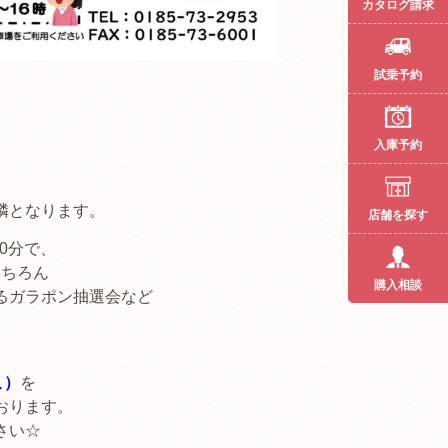
カタログ請求
試乗予約
」
入庫予約
隣となります。
店舗を探す
0分で、
もちろん
購入相談
るガラポン抽選会など
！
こ）
を
おります。
さい☆