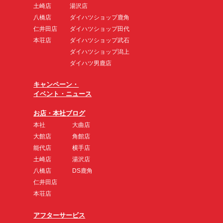
土崎店
湯沢店
八橋店
ダイハツショップ鹿角
仁井田店
ダイハツショップ田代
本荘店
ダイハツショップ武石
ダイハツショップ潟上
ダイハツ男鹿店
キャンペーン・
イベント・ニュース
お店・本社ブログ
本社
大曲店
大館店
角館店
能代店
横手店
土崎店
湯沢店
八橋店
DS鹿角
仁井田店
本荘店
アフターサービス