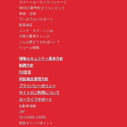
スマートカーライフパッケージ
WEB入庫予約 すぐらくピット
車検・点検
ワンダフルパスポート
延長保証
メンテ・キズ・へこみ
日常の愛車チェック
こんな時どうすればいい？
リコール情報
情報セキュリティ基本方針
勧誘方針
FD宣言
利益相反管理方針
プライバシーポリシー
サイトのご利用について
カーライフサポート
自動車保険
JAF
TS-CUBIC CARD
秋田ダイハツポイント