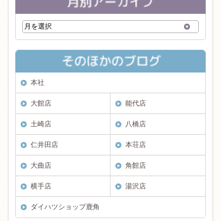
本社
大館店
能代店
土崎店
八橋店
仁井田店
本荘店
大曲店
角館店
横手店
湯沢店
ダイハツショップ鹿角