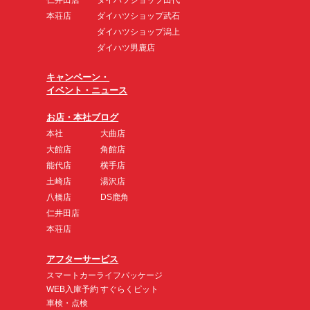
本荘店
ダイハツショップ武石
ダイハツショップ潟上
ダイハツ男鹿店
キャンペーン・
イベント・ニュース
お店・本社ブログ
本社
大曲店
大館店
角館店
能代店
横手店
土崎店
湯沢店
八橋店
DS鹿角
仁井田店
本荘店
アフターサービス
スマートカーライフパッケージ
WEB入庫予約 すぐらくピット
車検・点検