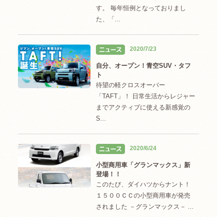
す。 毎年恒例となっておりまし
た、「...
2020/7/23
自分、オープン！青空SUV・タフ
ト
待望の軽クロスオーバー
「TAFT」！ 日常生活からレジャー
までアクティブに使える新感覚の
S...
2020/6/24
小型商用車「グランマックス」新
登場！！
このたび、ダイハツからナント！
１５００ＣＣの小型商用車が発売
されました －グランマックス－ ...