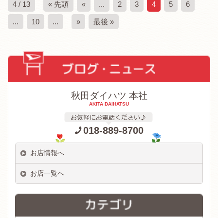
4 / 13
« 先頭
«
...
2
3
4
5
6
...
10
...
»
最後 »
秋田ダイハツ 本社
AKITA DAIHATSU
018-889-8700
お店情報へ
お店一覧へ