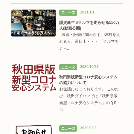
2021/1/1
謹賀新年 #クルマを走らせる550万
人(動画公開)
製造・販売に関わらず、燃料を入
れる人、運転士・・・ 『クルマを
走ら...
2020/10/27
秋田県版新型コロナ安心システム
の協力について
お世話になっております。 このた
び、秋田ダイハツでは『秋田県版
新型コロナ安心システム』のＱＲ
コ...
2020/9/23