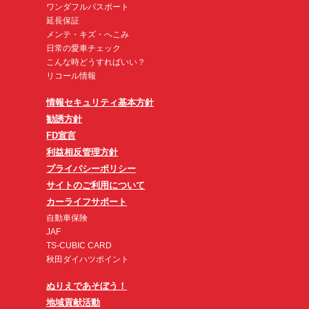
ワンダフルパスポート
延長保証
メンテ・キズ・へこみ
日常の愛車チェック
こんな時どうすればいい？
リコール情報
情報セキュリティ基本方針
勧誘方針
FD宣言
利益相反管理方針
プライバシーポリシー
サイトのご利用について
カーライフサポート
自動車保険
JAF
TS-CUBIC CARD
秋田ダイハツポイント
ぬりえであそぼう！
地域貢献活動