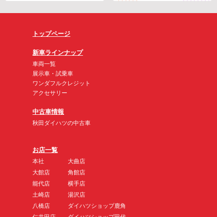
トップページ
新車ラインナップ
車両一覧
展示車・試乗車
ワンダフルクレジット
アクセサリー
中古車情報
秋田ダイハツの中古車
お店一覧
本社
大曲店
大館店
角館店
能代店
横手店
土崎店
湯沢店
八橋店
ダイハツショップ鹿角
仁井田店
ダイハツショップ田代