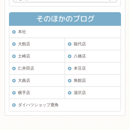
本社
大館店
能代店
土崎店
八橋店
仁井田店
本荘店
大曲店
角館店
横手店
湯沢店
ダイハツショップ鹿角