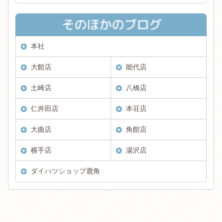
本社
大館店
能代店
土崎店
八橋店
仁井田店
本荘店
大曲店
角館店
横手店
湯沢店
ダイハツショップ鹿角