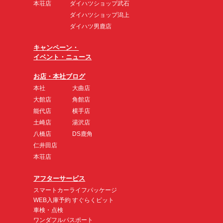
本荘店
ダイハツショップ武石
ダイハツショップ潟上
ダイハツ男鹿店
キャンペーン・
イベント・ニュース
お店・本社ブログ
本社
大曲店
大館店
角館店
能代店
横手店
土崎店
湯沢店
八橋店
DS鹿角
仁井田店
本荘店
アフターサービス
スマートカーライフパッケージ
WEB入庫予約 すぐらくピット
車検・点検
ワンダフルパスポート