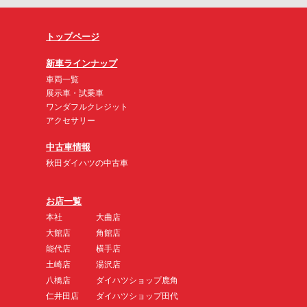
トップページ
新車ラインナップ
車両一覧
展示車・試乗車
ワンダフルクレジット
アクセサリー
中古車情報
秋田ダイハツの中古車
お店一覧
本社
大曲店
大館店
角館店
能代店
横手店
土崎店
湯沢店
八橋店
ダイハツショップ鹿角
仁井田店
ダイハツショップ田代