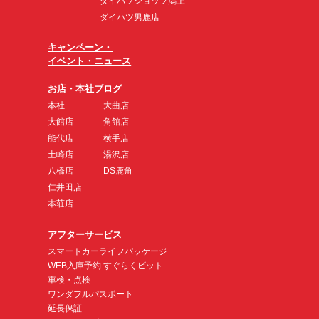
ダイハツショップ潟上
ダイハツ男鹿店
キャンペーン・
イベント・ニュース
お店・本社ブログ
本社
大曲店
大館店
角館店
能代店
横手店
土崎店
湯沢店
八橋店
DS鹿角
仁井田店
本荘店
アフターサービス
スマートカーライフパッケージ
WEB入庫予約 すぐらくピット
車検・点検
ワンダフルパスポート
延長保証