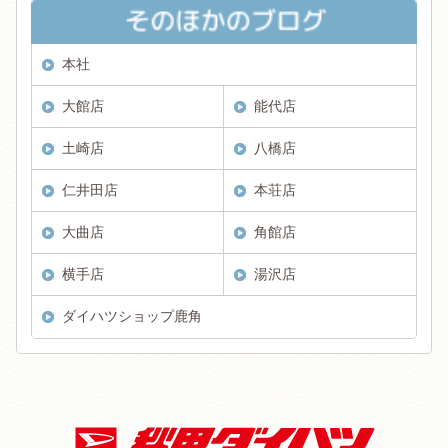
本社
大館店
能代店
土崎店
八橋店
仁井田店
本荘店
大曲店
角館店
横手店
湯沢店
ダイハツショップ鹿角