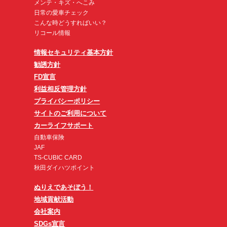
メンテ・キズ・へこみ
日常の愛車チェック
こんな時どうすればいい？
リコール情報
情報セキュリティ基本方針
勧誘方針
FD宣言
利益相反管理方針
プライバシーポリシー
サイトのご利用について
カーライフサポート
自動車保険
JAF
TS-CUBIC CARD
秋田ダイハツポイント
ぬりえであそぼう！
地域貢献活動
会社案内
SDGs宣言