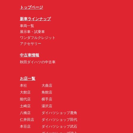
トップページ
新車ラインナップ
車両一覧
展示車・試乗車
ワンダフルクレジット
アクセサリー
中古車情報
秋田ダイハツの中古車
お店一覧
本社
大曲店
大館店
角館店
能代店
横手店
土崎店
湯沢店
八橋店
ダイハツショップ鹿角
仁井田店
ダイハツショップ田代
本荘店
ダイハツショップ武石