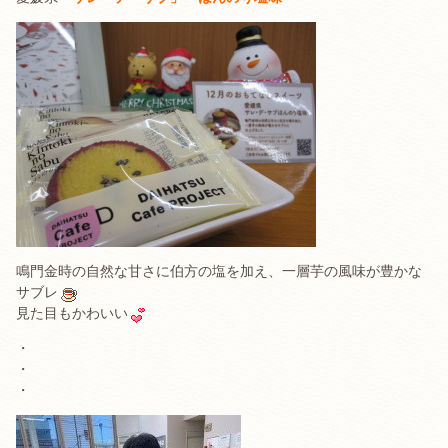
鳴門金時の自然な甘さに伯方の塩を加え、一層芋の風味が豊かな
サブレ
見た目もかわいい
・
・
・