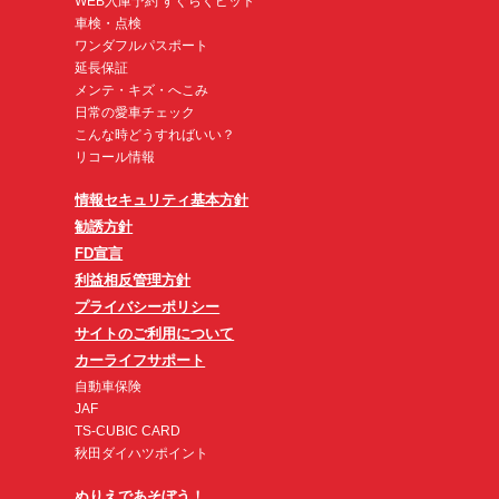
WEB入庫予約 すぐらくピット
車検・点検
ワンダフルパスポート
延長保証
メンテ・キズ・へこみ
日常の愛車チェック
こんな時どうすればいい？
リコール情報
情報セキュリティ基本方針
勧誘方針
FD宣言
利益相反管理方針
プライバシーポリシー
サイトのご利用について
カーライフサポート
自動車保険
JAF
TS-CUBIC CARD
秋田ダイハツポイント
ぬりえであそぼう！