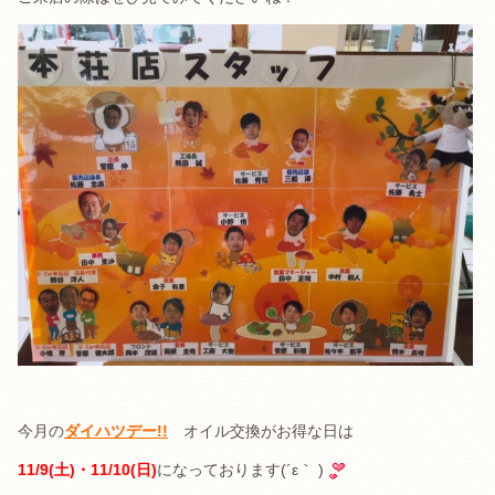
今月の
ダイハツデー!!
オイル交換がお得な日は
11/9(土)・11/10(日)
になっております(´ε｀ )