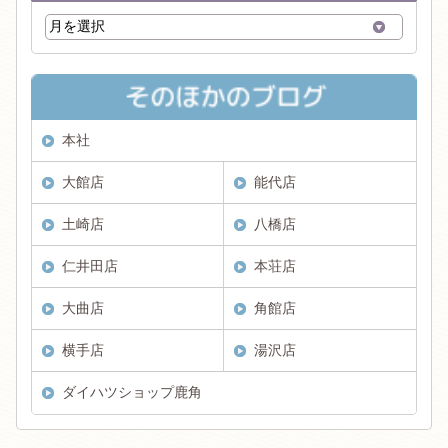
本社
大館店
能代店
土崎店
八橋店
仁井田店
本荘店
大曲店
角館店
横手店
湯沢店
ダイハツショップ鹿角