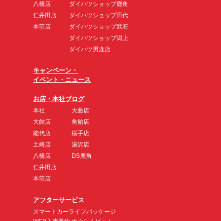
八橋店
ダイハツショップ鹿角
仁井田店
ダイハツショップ田代
本荘店
ダイハツショップ武石
ダイハツショップ潟上
ダイハツ男鹿店
キャンペーン・
イベント・ニュース
お店・本社ブログ
本社
大曲店
大館店
角館店
能代店
横手店
土崎店
湯沢店
八橋店
DS鹿角
仁井田店
本荘店
アフターサービス
スマートカーライフパッケージ