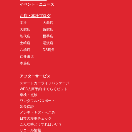
イベント・ニュース
お店・本社ブログ
本社
大曲店
大館店
角館店
能代店
横手店
土崎店
湯沢店
八橋店
DS鹿角
仁井田店
本荘店
アフターサービス
スマートカーライフパッケージ
WEB入庫予約 すぐらくピット
車検・点検
ワンダフルパスポート
延長保証
メンテ・キズ・へこみ
日常の愛車チェック
こんな時どうすればいい？
リコール情報