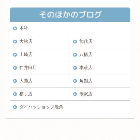
本社
大館店
能代店
土崎店
八橋店
仁井田店
本荘店
大曲店
角館店
横手店
湯沢店
ダイハツショップ鹿角