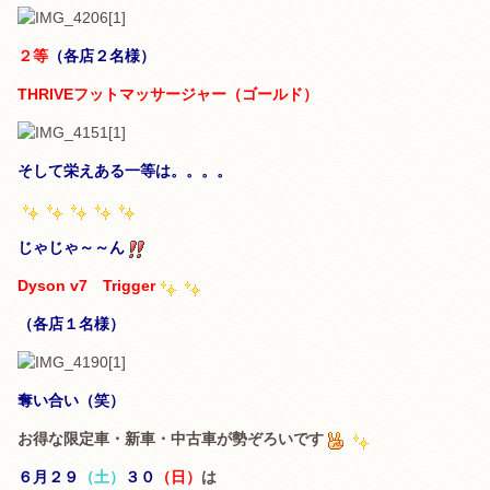
２等
（各店２名様）
THRIVEフットマッサージャー（ゴールド）
そして栄えある一等は。。。。
じゃじゃ～～ん
Dyson v7 Trigger
（各店１名様）
奪い合い（笑）
お得な限定車・新車・中古車が勢ぞろいです
６月２９
（土）
３０
（日）
は