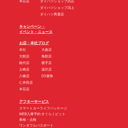
本荘店
ダイハツショップ武石
ダイハツショップ潟上
ダイハツ男鹿店
キャンペーン・
イベント・ニュース
お店・本社ブログ
本社
大曲店
大館店
角館店
能代店
横手店
土崎店
湯沢店
八橋店
DS鹿角
仁井田店
本荘店
アフターサービス
スマートカーライフパッケージ
WEB入庫予約 すぐらくピット
車検・点検
ワンダフルパスポート