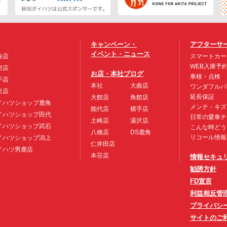
キャンペーン・
アフターサ
イベント・ニュース
曲店
スマートカー
WEB入庫予
館店
お店・本社ブログ
車検・点検
手店
本社
大曲店
ワンダフルパ
沢店
延長保証
大館店
角館店
イハツショップ鹿角
メンテ・キズ
能代店
横手店
イハツショップ田代
日常の愛車チ
土崎店
湯沢店
イハツショップ武石
こんな時どう
八橋店
DS鹿角
リコール情報
イハツショップ潟上
仁井田店
イハツ男鹿店
本荘店
情報セキュ
勧誘方針
FD宣言
利益相反管
プライバシ
サイトのご