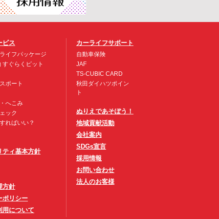
ービス
カーライフサポート
ライフパッケージ
自動車保険
約 すぐらくピット
JAF
TS-CUBIC CARD
スポート
秋田ダイハツポイン
ト
・へこみ
ぬりえであそぼう！
ェック
すればいい？
地域貢献活動
会社案内
SDGs宣言
リティ基本方針
採用情報
お問い合わせ
法人のお客様
理方針
ーポリシー
利用について