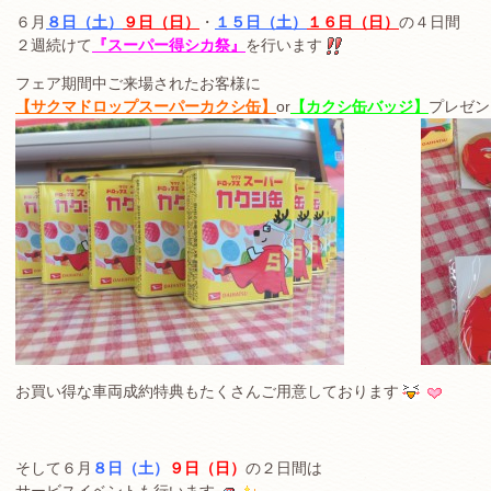
６月
８日（土）
９日（日）
・
１５日（土）
１６日（日）
の４日間
２週続けて
『スーパー得シカ祭』
を行います
フェア期間中ご来場されたお客様に
【サクマドロップスーパーカクシ缶】
or
【カクシ缶バッジ】
プレゼン
お買い得な車両成約特典もたくさんご用意しております
そして６月
８日（土）
９日（日）
の２日間は