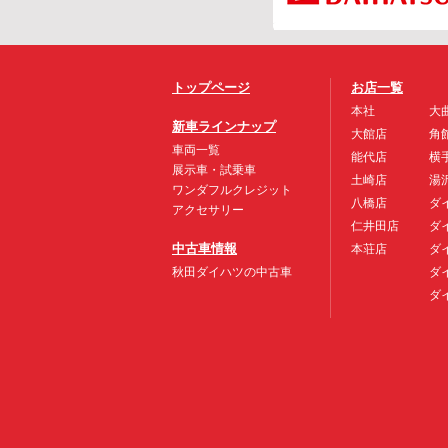
トップページ
お店一覧
本社
大
新車ラインナップ
大館店
角
車両一覧
能代店
横
展示車・試乗車
土崎店
湯
ワンダフルクレジット
八橋店
ダ
アクセサリー
仁井田店
ダ
中古車情報
本荘店
ダ
秋田ダイハツの中古車
ダ
ダ