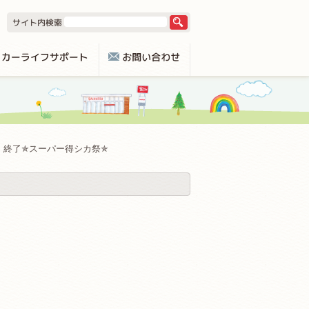
終了✯スーパー得シカ祭✯