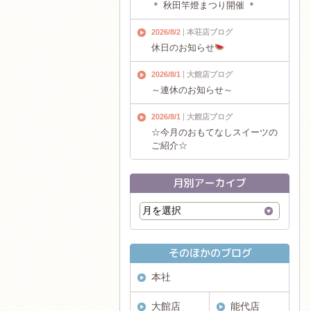
＊ 秋田竿燈まつり開催 ＊
2026/8/2
本荘店ブログ
休日のお知らせ
2026/8/1
大館店ブログ
～連休のお知らせ～
2026/8/1
大館店ブログ
☆今月のおもてなしスイーツの
ご紹介☆
本社
大館店
能代店